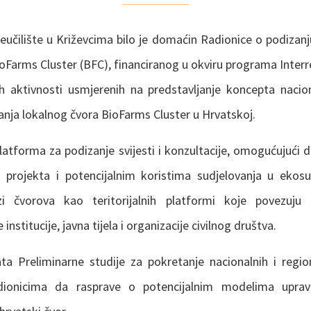
eučilište u Križevcima bilo je domaćin Radionice o podizanju
ioFarms Cluster (BFC), financiranog u okviru programa Inter
ih aktivnosti usmjerenih na predstavljanje koncepta nacion
anja lokalnog čvora BioFarms Cluster u Hrvatskoj.
latforma za podizanje svijesti i konzultacije, omogućujući di
 projekta i potencijalnim koristima sudjelovanja u ekos
i čvorova kao teritorijalnih platformi koje povezuju
nstitucije, javna tijela i organizacije civilnog društva.
ta Preliminarne studije za pokretanje nacionalnih i regio
udionicima da rasprave o potencijalnim modelima upravlj