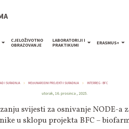
IMA
CJELOŽIVOTNO
LABORATORIJI I
ERASMUS+
OBRAZOVANJE
PRAKTIKUMI
AD I SURADNJA
MEĐUNARODNI PROJEKTI I SURADNJA
INTERREG - BFC
utorak, 16. prosinca , 2025.
zanju svijesti za osnivanje NODE-a za
onike u sklopu projekta BFC – biofarm