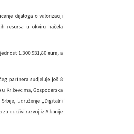
canje dijaloga o valorizaciji
kih resursa u okviru načela
jednost 1.300.931,80 eura, a
ćeg partnera sudjeluje još 8
šte u Križevcima, Gospodarska
rbije, Udruženje „Digitalni
 za održivi razvoj iz Albanije