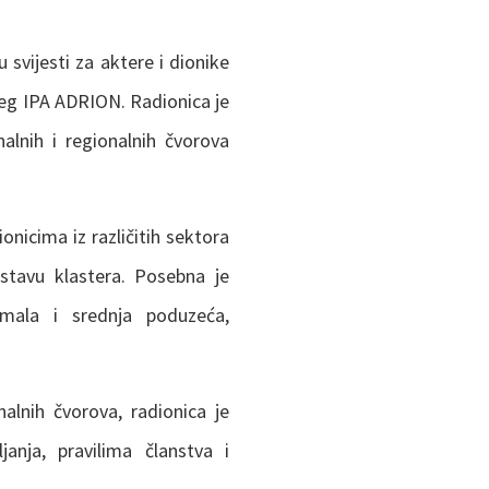
 svijesti za aktere i dionike
reg IPA ADRION. Radionica je
alnih i regionalnih čvorova
onicima iz različitih sektora
ustavu klastera. Posebna je
 mala i srednja poduzeća,
nalnih čvorova, radionica je
anja, pravilima članstva i