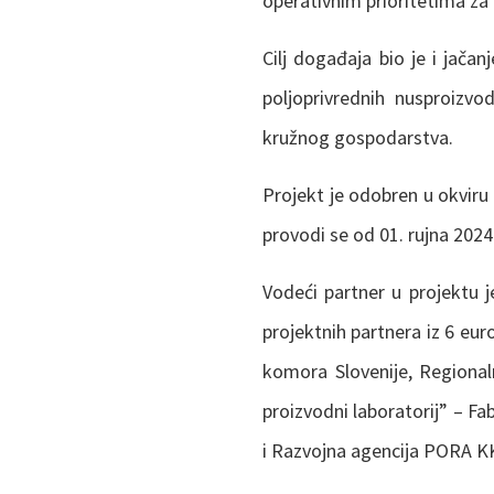
operativnim prioritetima za 
Cilj događaja bio je i jačan
poljoprivrednih nusproizvo
kružnog gospodarstva.
Projekt je odobren u okviru
provodi se od 01. rujna 2024
Vodeći partner u projektu j
projektnih partnera iz 6 eur
komora Slovenije, Regional
proizvodni laboratorij” – Fab
i Razvojna agencija PORA K