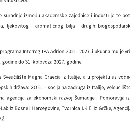
hrvatski čvor.
je suradnje između akademske zajednice i industrije te poti
da, ljekovitog i aromatičnog bilja i drugih biogospodars
 programa Interreg IPA Adrion 2021.-2027. i ukupna mu je vri
. godine do 31. kolovoza 2027. godine.
e Sveučilište Magna Graecia iz Italije, a u projektu uz vode
opskih država: GOEL – socijalna zadruga iz Italije, Veleučili
na agencija za ekonomski razvoj Šumadije i Pomoravlja iz S
Lab iz Bosne i Hercegovine, Tvornica I.K.E. iz Grčke, Agencija
KŽ.