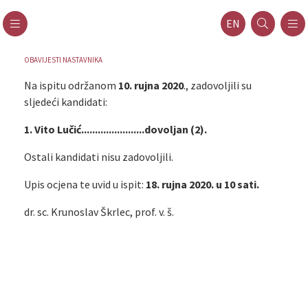
EN
OBAVIJESTI NASTAVNIKA
Na ispitu održanom
10. rujna 2020
., zadovoljili su
sljedeći kandidati:
1. Vito Lučić.......................dovoljan (2).
Ostali kandidati nisu zadovoljili.
Upis ocjena te uvid u ispit:
18. rujna 2020. u 10 sati.
dr. sc. Krunoslav Škrlec, prof. v. š.