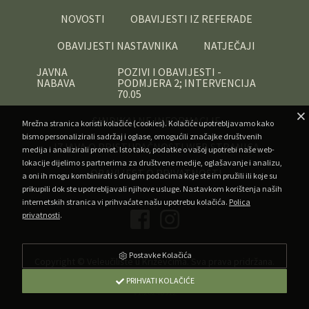
NOVOSTI
OBAVIJESTI IZ REFERADE
OBAVIJESTI NASTAVNIKA
NATJEČAJI
JAVNA
POZIVI I OBAVIJESTI -
NABAVA
PODMJERA 2; INTERVENCIJA
70.05
SINDIKALNE INFORMACIJE
Mrežna stranica koristi kolačiće (cookies). Kolačiće upotrebljavamo kako
bismo personalizirali sadržaj i oglase, omogućili značajke društvenih
IZJAVA O PRISTUPAČNOSTI WEB STRANICA
medija i analizirali promet. Isto tako, podatke o vašoj upotrebi naše web-
lokacije dijelimo s partnerima za društvene medije, oglašavanje i analizu,
OBAVIJEST O PRIVATNOSTI
a oni ih mogu kombinirati s drugim podacima koje ste im pružili ili koje su
prikupili dok ste upotrebljavali njihove usluge. Nastavkom korištenja naših
internetskih stranica vi prihvaćate našu upotrebu kolačića.
Polica
privatnosti
.
Postavke Kolačića
Copyright ©
Veleučilište u Križevcima
. Sva prava pridržana.
•
Developed by Superfluo
Powered by AMagdic CMF
PRIHVATI KOLAČIĆE
v1.20240912