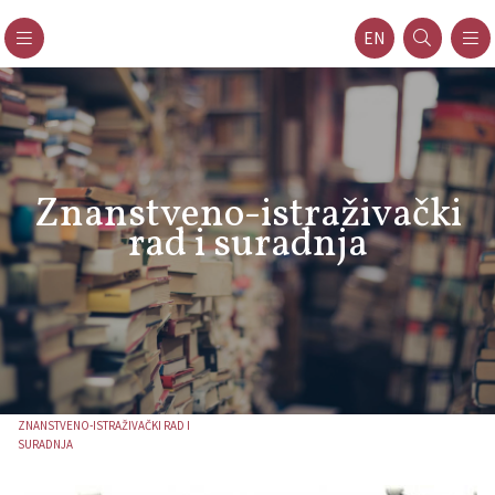
EN
Znanstveno-istraživački
rad i suradnja
ZNANSTVENO-ISTRAŽIVAČKI RAD I
SURADNJA