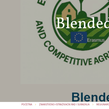
Blende
POČETNA
ZNANSTVENO-ISTRAŽIVAČKI RAD I SURADNJA
MEĐUNAROD