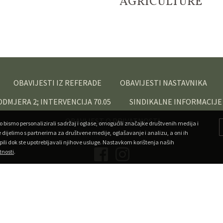
AGRICULTURE
OBAVIJESTI IZ REFERADE
OBAVIJESTI NASTAVNIKA
PODMJERA 2; INTERVENCIJA 70.05
SINDIKALNE INFORMACIJE
OBAVIJEST O PRIVATNOSTI
o bismo personalizirali sadržaj i oglase, omogućili značajke društvenih medija i
e dijelimo s partnerima za društvene medije, oglašavanje i analizu, a oni ih
pili dok ste upotrebljavali njihove usluge. Nastavkom korištenja naših
tnosti
.
Copyright ©
Veleučilište u Križevcima
. Sva prava pridržana.
•
Developed by Superfluo
Powered by AMagdic CMF
v1.20240912