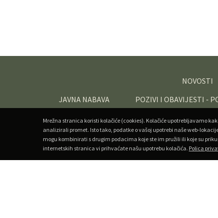
NOVOSTI
JAVNA NABAVA
POZIVI I OBAVIJESTI - 
Mrežna stranica koristi kolačiće (cookies). Kolačiće upotrebljavamo kak
analizirali promet. Isto tako, podatke o vašoj upotrebi naše web-lokacij
mogu kombinirati s drugim podacima koje ste im pružili ili koje su priku
internetskih stranica vi prihvaćate našu upotrebu kolačića.
Polica priva