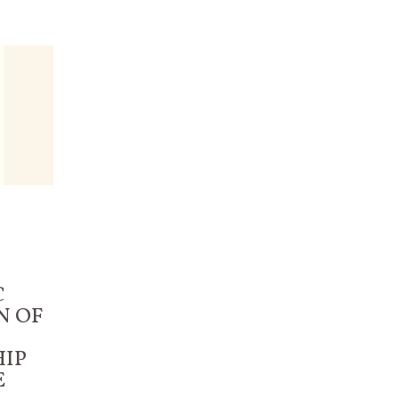
C
N OF
HIP
E