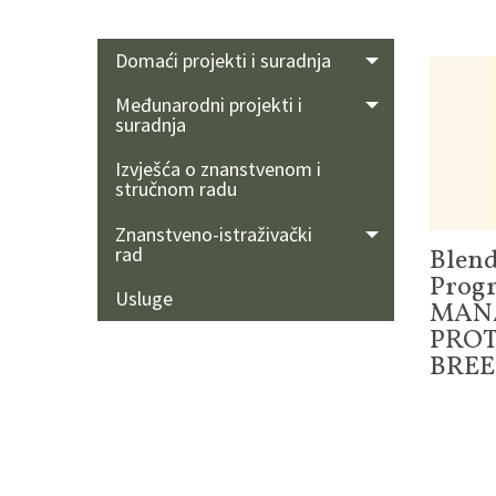
Domaći projekti i suradnja
TOGGLE MEN
Međunarodni projekti i
TOGGLE MEN
suradnja
Izvješća o znanstvenom i
stručnom radu
Znanstveno-istraživački
TOGGLE MEN
rad
Blend
Prog
Usluge
MAN
PROT
BREE