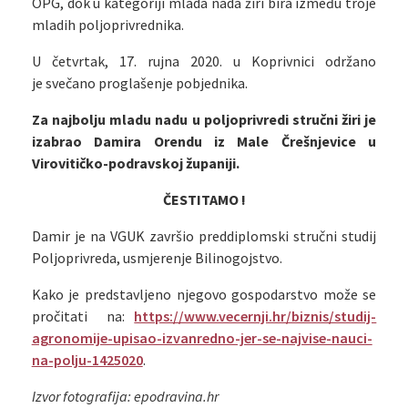
OPG, dok u kategoriji mlada nada žiri bira između troje
mladih poljoprivrednika.
U četvrtak, 17. rujna 2020. u Koprivnici održano
je svečano proglašenje pobjednika.
Za najbolju mladu nadu u poljoprivredi stručni žiri je
izabrao Damira Orendu iz Male Črešnjevice u
Virovitičko-podravskoj županiji.
ČESTITAMO !
Damir je na VGUK završio preddiplomski stručni studij
Poljoprivreda, usmjerenje Bilinogojstvo.
Kako je predstavljeno njegovo gospodarstvo može se
pročitati na:
https://www.vecernji.hr/biznis/studij-
agronomije-upisao-izvanredno-jer-se-najvise-nauci-
na-polju-1425020
.
Izvor fotografija: epodravina.hr