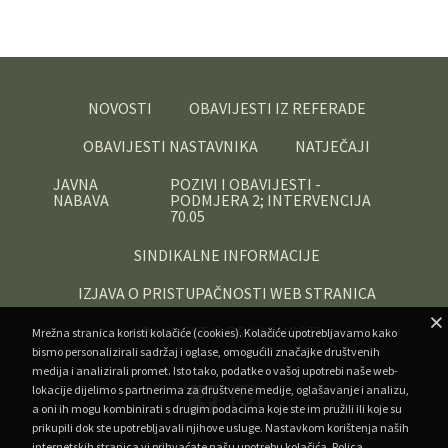
NOVOSTI
OBAVIJESTI IZ REFERADE
OBAVIJESTI NASTAVNIKA
NATJEČAJI
JAVNA
POZIVI I OBAVIJESTI -
NABAVA
PODMJERA 2; INTERVENCIJA
70.05
SINDIKALNE INFORMACIJE
IZJAVA O PRISTUPAČNOSTI WEB STRANICA
OBAVIJEST O PRIVATNOSTI
Mrežna stranica koristi kolačiće (cookies). Kolačiće upotrebljavamo kako
bismo personalizirali sadržaj i oglase, omogućili značajke društvenih
medija i analizirali promet. Isto tako, podatke o vašoj upotrebi naše web-
lokacije dijelimo s partnerima za društvene medije, oglašavanje i analizu,
a oni ih mogu kombinirati s drugim podacima koje ste im pružili ili koje su
prikupili dok ste upotrebljavali njihove usluge. Nastavkom korištenja naših
internetskih stranica vi prihvaćate našu upotrebu kolačića.
Polica