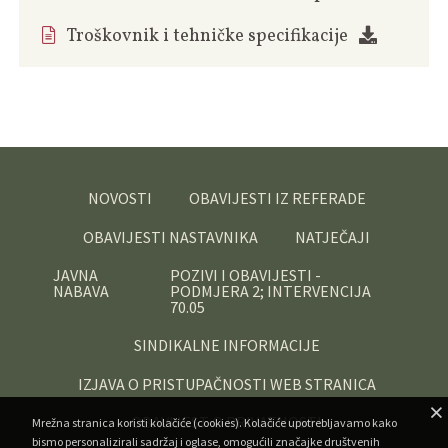
Troškovnik i tehničke specifikacije
NOVOSTI
OBAVIJESTI IZ REFERADE
OBAVIJESTI NASTAVNIKA
NATJEČAJI
JAVNA
POZIVI I OBAVIJESTI -
NABAVA
PODMJERA 2; INTERVENCIJA
70.05
SINDIKALNE INFORMACIJE
IZJAVA O PRISTUPAČNOSTI WEB STRANICA
OBAVIJEST O PRIVATNOSTI
Mrežna stranica koristi kolačiće (cookies). Kolačiće upotrebljavamo kako
bismo personalizirali sadržaj i oglase, omogućili značajke društvenih