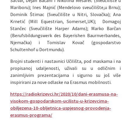
Šatvar, Dejan Bačani i Nikolina Mesarec (Sveučilište u
Mariboru); Ines Majnić (Mendelovo sveučilište,u Brnu);
Dominik Štimac (Sveučilište u Nitri, Slovačka); Ana
Krnetić (Mill Equestrian, Somerset,UK); Domagoj
Stančec (Sveučilište Harper Adams); Marko Barčan
(Berufsbildungswerk des Bayerishen Baurnverbandes,
Njemačka) i Tomislav Kovač (gospodarstvo
Schultenhof u Dortmundu).
Brojni studenti i nastavnici Učilišta, pod maskama i na
propisanoj udaljenosti, uživali su u odličnim i
zanimljivim prezentacijama i sigurno su još više
inspirirani za nove odlaske na Erasmus mobilnosti.
https://radiokrizevci.hr/2020/10/dani-erasmusa-na-
visokom-gospodarskom-ucilistu-u-krizevcima-
obiljezena-10-obljetnica-uspjesnog-provodenja-
erasmus-programa/