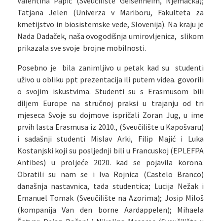
Valentina Papić (Sveučilište Geisenheim, Njemačka);
Tatjana Jelen (Univerza v Mariboru, Fakulteta za
kmetijstvo in biosistemske vede, Slovenija). Na kraju je
Nada Dadaček, naša ovogodišnja umirovljenica, slikom
prikazala sve svoje brojne mobilnosti.
Posebno je bila zanimljivo u petak kad su studenti
uživo u obliku ppt prezentacija ili putem videa. govorili
o svojim iskustvima. Studenti su s Erasmusom bili
diljem Europe na stručnoj praksi u trajanju od tri
mjeseca Svoje su dojmove ispričali Zoran Jug, u ime
prvih lasta Erasmusa iz 2010., (Sveučilište u Kapošvaru)
i sadašnji studenti Mislav Arki, Filip Majić i Luka
Kostanjski koji su posljednji bili u Francuskoj (EPLEFPA
Antibes) u proljeće 2020. kad se pojavila korona.
Obratili su nam se i Iva Rojnica (Castelo Branco)
današnja nastavnica, tada studentica; Lucija Nežak i
Emanuel Tomak (Sveučilište na Azorima); Josip Miloš
(kompanija Van den borne Aardappelen); Mihaela