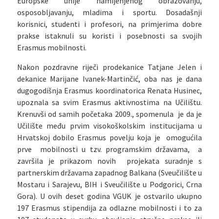
Europske unije namijenjenog obrazovanju,
osposobljavanju, mladima i sportu. Dosadašnji
korisnici, studenti i profesori, na primjerima dobre
prakse istaknuli su koristi i posebnosti sa svojih
Erasmus mobilnosti.
Nakon pozdravne riječi prodekanice Tatjane Jelen i
dekanice Marijane Ivanek-Martinčić, oba nas je dana
dugogodišnja Erasmus koordinatorica Renata Husinec,
upoznala sa svim Erasmus aktivnostima na Učilištu.
Krenuvši od samih početaka 2009., spomenula je da je
Učilište među prvim visokoškolskim institucijama u
Hrvatskoj dobilo Erasmus povelju koja je omogućila
prve mobilnosti u tzv. programskim državama, a
završila je prikazom novih projekata suradnje s
partnerskim državama zapadnog Balkana (Sveučilište u
Mostaru i Sarajevu, BIH i Sveučilište u Podgorici, Crna
Gora). U ovih deset godina VGUK je ostvarilo ukupno
197 Erasmus stipendija za odlazne mobilnosti i to za