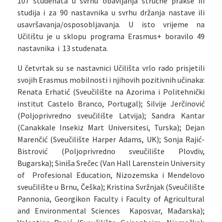
107 studenata u svrhu obavljanja stručne prakse ili
studija i za 90 nastavnika u svrhu držanja nastave ili
usavršavanja/osposobljavanja. U isto vrijeme na
Učilištu je u sklopu programa Erasmus+ boravilo 49
nastavnika i 13 studenata.
U četvrtak su se nastavnici Učilišta vrlo rado prisjetili
svojih Erasmus mobilnosti i njihovih pozitivnih učinaka:
Renata Erhatić (Sveučilište na Azorima i Politehnički
institut Castelo Branco, Portugal); Silvije Jerčinović
(Poljoprivredno sveučilište Latvija); Sandra Kantar
(Canakkale Insekiz Mart Universitesi, Turska); Dejan
Marenčić (Sveučilište Harper Adams, UK); Sonja Rajić-
Bistrović (Poljoprivredno sveučilište Plovdiv,
Bugarska); Siniša Srečec (Van Hall Larenstein University
of Profesional Education, Nizozemska i Mendelovo
sveučilište u Brnu, Češka); Kristina Svržnjak (Sveučilište
Pannonia, Georgikon Faculty i Faculty of Agricultural
and Environmental Sciences Kaposvar, Mađarska);