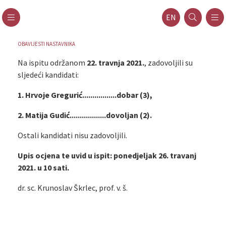
EN
OBAVIJESTI NASTAVNIKA
Na ispitu održanom
22. travnja 2021.
, zadovoljili su
sljedeći kandidati:
1. Hrvoje Gregurić.................dobar (3),
2. Matija Gudić..................dovoljan (2).
Ostali kandidati nisu zadovoljili.
Upis ocjena te uvid u ispit: ponedjeljak 26. travanj
2021. u 10 sati.
dr. sc. Krunoslav Škrlec, prof. v. š.