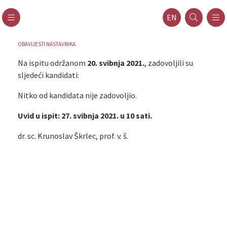
EN
OBAVIJESTI NASTAVNIKA
Na ispitu održanom
20. svibnja 2021.
, zadovoljili su
sljedeći kandidati:
Nitko od kandidata nije zadovoljio.
Uvid u ispit: 27. svibnja 2021. u 10 sati.
dr. sc. Krunoslav Škrlec, prof. v. š.