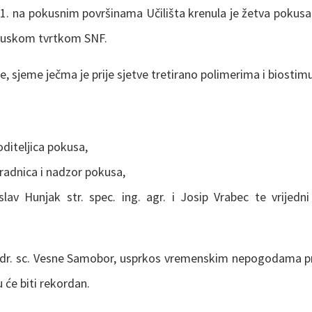
21. na pokusnim površinama Učilišta krenula je žetva pokusa 
ncuskom tvrtkom SNF.
, sjeme ječma je prije sjetve tretirano polimerima i biostim
oditeljica pokusa,
uradnica i nadzor pokusa,
slav Hunjak str. spec. ing. agr. i Josip Vrabec te vrijedni
 dr. sc. Vesne Samobor, usprkos vremenskim nepogodama prij
u će biti rekordan.