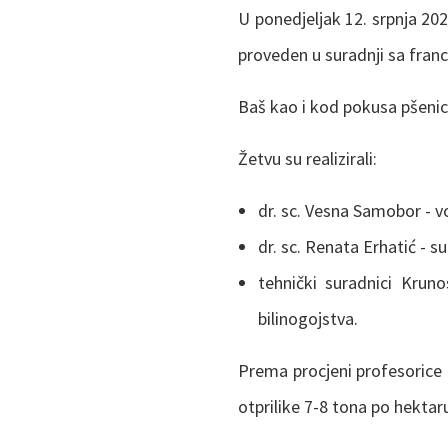
U ponedjeljak 12. srpnja 20
proveden u suradnji sa fra
Baš kao i kod pokusa pšenice
Žetvu su realizirali:
dr. sc. Vesna Samobor - v
dr. sc. Renata Erhatić - s
tehnički suradnici Kruno
bilinogojstva.
Prema procjeni profesorice
otprilike 7-8 tona po hektar