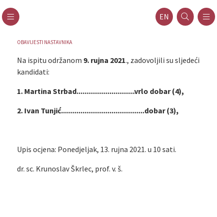
EN
OBAVIJESTI NASTAVNIKA
Na ispitu održanom
9. rujna 2021
., zadovoljili su sljedeći
kandidati:
1. Martina Strbad..............................vrlo dobar (4),
2. Ivan Tunjić...........................................dobar (3),
Upis ocjena: Ponedjeljak, 13. rujna 2021. u 10 sati.
dr. sc. Krunoslav Škrlec, prof. v. š.