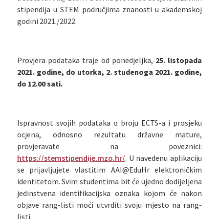
stipendija u STEM područjima znanosti u akademskoj
godini 2021./2022.
Provjera podataka traje od ponedjeljka,
25. listopada
2021. godine, do utorka, 2. studenoga 2021. godine,
do 12.00 sati.
Ispravnost svojih podataka o broju ECTS-a i prosjeku
ocjena, odnosno rezultatu državne mature,
provjeravate na poveznici:
https://stemstipendije.mzo.hr/
. U navedenu aplikaciju
se prijavljujete vlastitim AAI@EduHr elektroničkim
identitetom. Svim studentima bit će ujedno dodijeljena
jedinstvena identifikacijska oznaka kojom će nakon
objave rang-listi moći utvrditi svoju mjesto na rang-
listi.