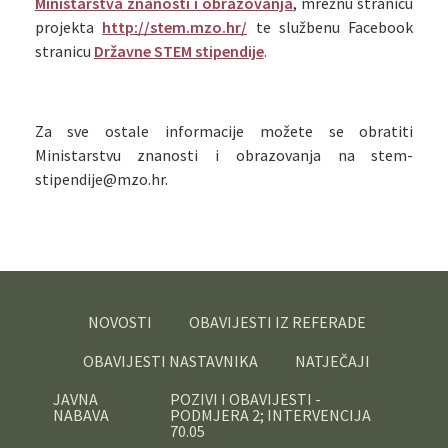
Ministarstva znanosti i obrazovanja
, mrežnu stranicu
projekta
http://stem.mzo.hr/
te službenu Facebook
stranicu
Državne STEM stipendije
.
Za sve ostale informacije možete se obratiti
Ministarstvu znanosti i obrazovanja na stem-
stipendije@mzo.hr.
NOVOSTI
OBAVIJESTI IZ REFERADE
OBAVIJESTI NASTAVNIKA
NATJEČAJI
JAVNA
POZIVI I OBAVIJESTI -
NABAVA
PODMJERA 2; INTERVENCIJA
70.05