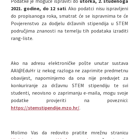
Podatke je moguće ispraviti do
utorka, 2. studenoga
2021. godine, do 12 sati
. Ako podatci nisu ispravljeni
do propisanoga roka, smatrat će se ispravnima te će
Povjerenstvo za dodjelu državnih stipendija u STEM
područjima znanosti na temelju tih podataka izraditi
rang-liste.
Ako na adresu elektroničke pošte unutar sustava
AAI@EduHr iz nekog razloga ne zaprimite predmetnu
obavijest, napominjemo da ona nije preduvjet za
konkuriranje za državnu STEM stipendiju te svi
studenti, neovisno o zaprimanju e-maila, mogu svoje
podatke provjeriti na poveznici:
https://stemstipendije.mzo.hr/
.
Molimo Vas da redovito pratite mrežnu stranicu