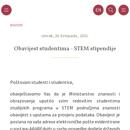
EN
NOVOSTI
utorak, 26. listopada , 2021.
Obavijest studentima - STEM stipendije
Poštovani studenti i studentice,
obavještavamo Vas da je Ministarstvo znanosti i
obrazovanja uputilo svim redovitim studentima
studijskih programa u STEM područjima znanosti
obavijest s uputama za provjeru podataka. Obavijest je
poslana na vaše adrese elektroničke pošte evidentirane
u sustavu AAI@EduHr u svrhu provedbe dodjele državnih