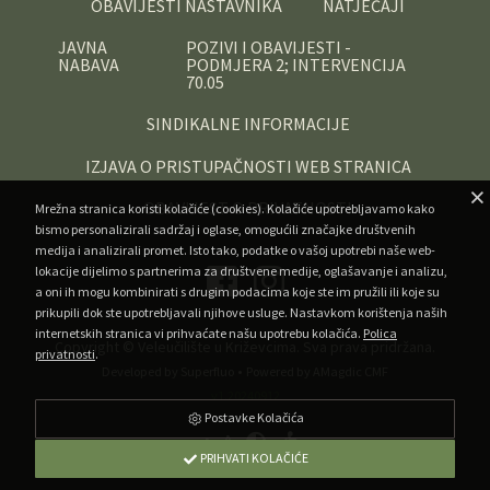
OBAVIJESTI NASTAVNIKA
NATJEČAJI
JAVNA
POZIVI I OBAVIJESTI -
NABAVA
PODMJERA 2; INTERVENCIJA
70.05
SINDIKALNE INFORMACIJE
IZJAVA O PRISTUPAČNOSTI WEB STRANICA
OBAVIJEST O PRIVATNOSTI
Mrežna stranica koristi kolačiće (cookies). Kolačiće upotrebljavamo kako
bismo personalizirali sadržaj i oglase, omogućili značajke društvenih
medija i analizirali promet. Isto tako, podatke o vašoj upotrebi naše web-
lokacije dijelimo s partnerima za društvene medije, oglašavanje i analizu,
a oni ih mogu kombinirati s drugim podacima koje ste im pružili ili koje su
prikupili dok ste upotrebljavali njihove usluge. Nastavkom korištenja naših
internetskih stranica vi prihvaćate našu upotrebu kolačića.
Polica
Copyright ©
Veleučilište u Križevcima
. Sva prava pridržana.
privatnosti
.
•
Developed by Superfluo
Powered by AMagdic CMF
v1.20240912
Postavke Kolačića
A
A
A
PRIHVATI KOLAČIĆE