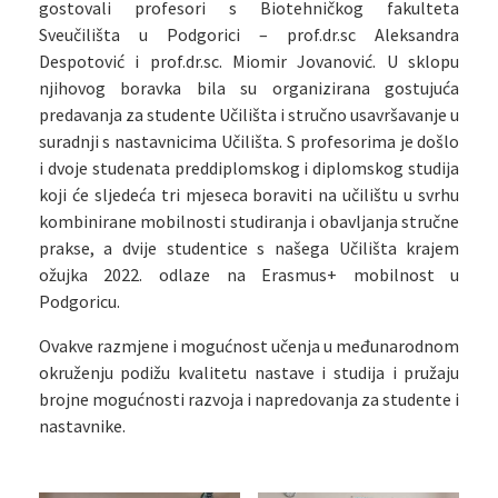
gostovali profesori s Biotehničkog fakulteta
Sveučilišta u Podgorici – prof.dr.sc Aleksandra
Despotović i prof.dr.sc. Miomir Jovanović. U sklopu
njihovog boravka bila su organizirana gostujuća
predavanja za studente Učilišta i stručno usavršavanje u
suradnji s nastavnicima Učilišta. S profesorima je došlo
i dvoje studenata preddiplomskog i diplomskog studija
koji će sljedeća tri mjeseca boraviti na učilištu u svrhu
kombinirane mobilnosti studiranja i obavljanja stručne
prakse, a dvije studentice s našega Učilišta krajem
ožujka 2022. odlaze na Erasmus+ mobilnost u
Podgoricu.
Ovakve razmjene i mogućnost učenja u međunarodnom
okruženju podižu kvalitetu nastave i studija i pružaju
brojne mogućnosti razvoja i napredovanja za studente i
nastavnike.