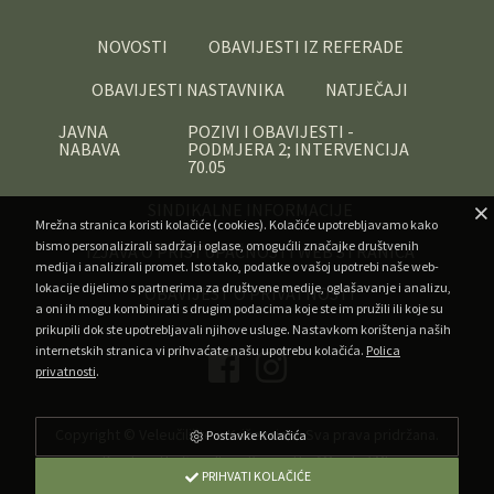
NOVOSTI
OBAVIJESTI IZ REFERADE
OBAVIJESTI NASTAVNIKA
NATJEČAJI
JAVNA
POZIVI I OBAVIJESTI -
NABAVA
PODMJERA 2; INTERVENCIJA
70.05
SINDIKALNE INFORMACIJE
Mrežna stranica koristi kolačiće (cookies). Kolačiće upotrebljavamo kako
bismo personalizirali sadržaj i oglase, omogućili značajke društvenih
IZJAVA O PRISTUPAČNOSTI WEB STRANICA
medija i analizirali promet. Isto tako, podatke o vašoj upotrebi naše web-
lokacije dijelimo s partnerima za društvene medije, oglašavanje i analizu,
OBAVIJEST O PRIVATNOSTI
a oni ih mogu kombinirati s drugim podacima koje ste im pružili ili koje su
prikupili dok ste upotrebljavali njihove usluge. Nastavkom korištenja naših
internetskih stranica vi prihvaćate našu upotrebu kolačića.
Polica
privatnosti
.
Copyright ©
Veleučilište u Križevcima
. Sva prava pridržana.
Postavke Kolačića
•
Developed by Superfluo
Powered by AMagdic CMF
PRIHVATI KOLAČIĆE
v1.20240912