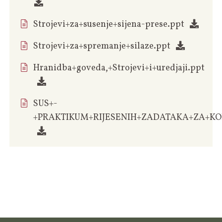
Strojevi+za+susenje+sijena-prese.ppt
Strojevi+za+spremanje+silaze.ppt
Hranidba+goveda,+Strojevi+i+uredjaji.ppt
SUS+-
+PRAKTIKUM+RIJESENIH+ZADATAKA+ZA+KOL