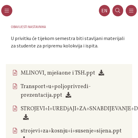
EN
OBAVIJESTI NASTAVNIKA
U privitku će tijekom semestra biti stavljani materijali
za studente za pripremu kolokvija i ispita.
MLINOVI, mješaone i TSH.ppt
Transport+u+poljoprivredi-
prezentacija.ppt
STROJEVI+I+UREDjAJI+ZA+SNABDIJEVANJE
strojevi+za+kosnju+i+susenje+sijena.ppt