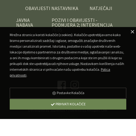
OBAVIJESTI NASTAVNIKA
NATJEČAJI
JAVNA
POZIVI I OBAVIJESTI -
NABAVA
PODMJERA 2; INTERVENCIJA
70.05
Mrežna stranica koristi kolačiće (cookies). Kolačiće upotrebljavamo kako
bismo personalizirali sadržaj i oglase, omogućili značajke društvenih
SINDIKALNE INFORMACIJE
medija i analizirali promet. Isto tako, podatke o vašoj upotrebi naše web-
lokacije dijelimo s partnerima za društvene medije, oglašavanje i analizu,
IZJAVA O PRISTUPAČNOSTI WEB STRANICA
a oni ih mogu kombinirati s drugim podacima koje ste im pružili ili koje su
prikupili dok ste upotrebljavali njihove usluge. Nastavkom korištenja naših
OBAVIJEST O PRIVATNOSTI
internetskih stranica vi prihvaćate našu upotrebu kolačića.
Polica
privatnosti
.
Postavke Kolačića
Copyright ©
Veleučilište u Križevcima
. Sva prava pridržana.
PRIHVATI KOLAČIĆE
•
Developed by Superfluo
Powered by AMagdic CMF
v1.20240912
A
A
A