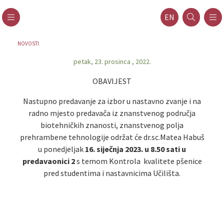
EN
NOVOSTI
petak, 23. prosinca , 2022.
OBAVIJEST
Nastupno predavanje za izbor u nastavno zvanje i na
radno mjesto predavača iz znanstvenog područja
biotehničkih znanosti, znanstvenog polja
prehrambene tehnologije održat će dr.sc.Matea Habuš
u ponedjeljak
16. siječnja 2023. u 8.50 sati u
predavaonici 2
s temom Kontrola kvalitete pšenice
pred studentima i nastavnicima Učilišta.