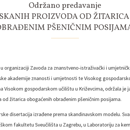
Održano predavanje
TISKANIH PROIZVODA OD ŽITARIC
OBRAĐENIM PŠENIČNIM POSIJAMA
. u organizaciji Zavoda za znanstveno-istraživački i umjetnič
ske akademije znanosti i umjetnosti te Visokog gospodarskog
na Visokom gospodarskom učilištu u Križevcima, održala je 
a od žitarica obogaćenih obrađenim pšeničnim posijama.
orske disertacija izrađene prema skandinavskom modelu. Sva
om fakultetu Sveučilišta u Zagrebu, u Laboratoriju za kemiju