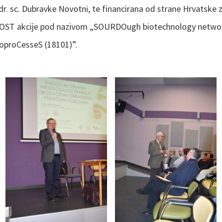
dr. sc. Dubravke Novotni, te financirana od strane Hrvatske 
i COST akcije pod nazivom „SOURDOugh biotechnology networ
IoproCesseS (18101)”.