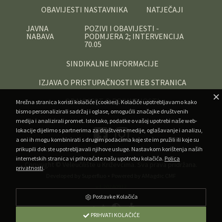
OBAVIJESTI NASTAVNIKA
NATJEČAJI
JAVNA
POZIVI I OBAVIJESTI -
NABAVA
PODMJERA 2; INTERVENCIJA
70.05
SINDIKALNE INFORMACIJE
IZJAVA O PRISTUPAČNOSTI WEB STRANICA
OBAVIJEST O PRIVATNOSTI
Mrežna stranica koristi kolačiće (cookies). Kolačiće upotrebljavamo kako
bismo personalizirali sadržaj i oglase, omogućili značajke društvenih
medija i analizirali promet. Isto tako, podatke o vašoj upotrebi naše web-
lokacije dijelimo s partnerima za društvene medije, oglašavanje i analizu,
a oni ih mogu kombinirati s drugim podacima koje ste im pružili ili koje su
prikupili dok ste upotrebljavali njihove usluge. Nastavkom korištenja naših
internetskih stranica vi prihvaćate našu upotrebu kolačića.
Polica
Copyright ©
Veleučilište u Križevcima
. Sva prava pridržana.
privatnosti
.
•
Developed by Superfluo
Powered by AMagdic CMF
v1.20240912
Postavke Kolačića
A
A
A
PRIHVATI KOLAČIĆE