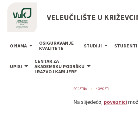
VELEUČILIŠTE U KRIŽEVC
OSIGURAVANJE
O NAMA
STUDIJI
STUDENTI
KVALITETE
CENTAR ZA
UPISI
AKADEMSKU PODRŠKU
I RAZVOJ KARIJERE
POČETNA
NOVOSTI
Na slijedećoj
poveznici
može