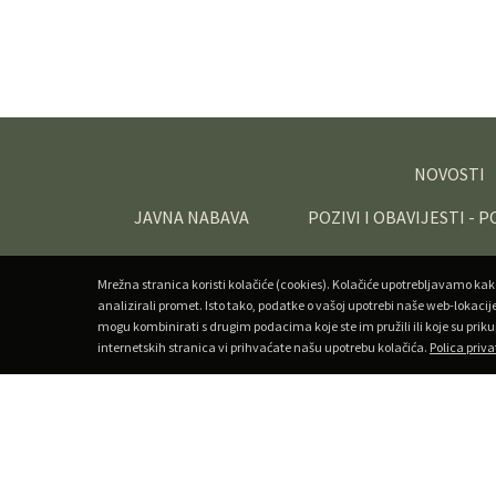
NOVOSTI
JAVNA NABAVA
POZIVI I OBAVIJESTI - 
Mrežna stranica koristi kolačiće (cookies). Kolačiće upotrebljavamo kak
analizirali promet. Isto tako, podatke o vašoj upotrebi naše web-lokacij
mogu kombinirati s drugim podacima koje ste im pružili ili koje su priku
internetskih stranica vi prihvaćate našu upotrebu kolačića.
Polica priva