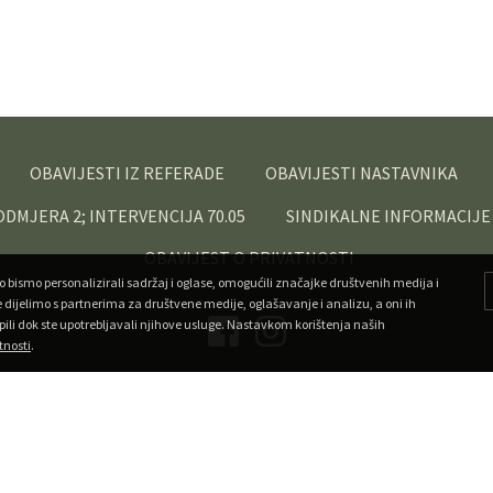
OBAVIJESTI IZ REFERADE
OBAVIJESTI NASTAVNIKA
PODMJERA 2; INTERVENCIJA 70.05
SINDIKALNE INFORMACIJE
OBAVIJEST O PRIVATNOSTI
o bismo personalizirali sadržaj i oglase, omogućili značajke društvenih medija i
e dijelimo s partnerima za društvene medije, oglašavanje i analizu, a oni ih
pili dok ste upotrebljavali njihove usluge. Nastavkom korištenja naših
tnosti
.
Copyright ©
Veleučilište u Križevcima
. Sva prava pridržana.
•
Developed by Superfluo
Powered by AMagdic CMF
v1.20240912
A