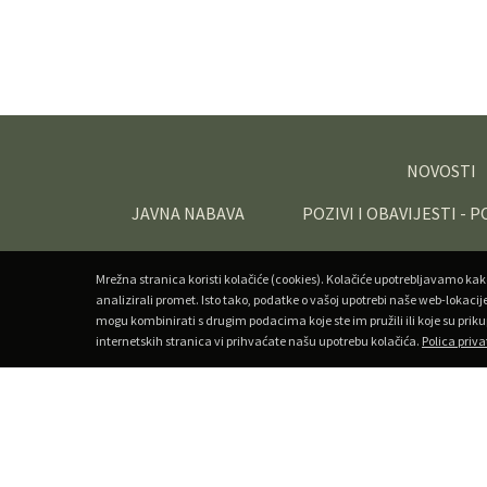
NOVOSTI
JAVNA NABAVA
POZIVI I OBAVIJESTI - 
Mrežna stranica koristi kolačiće (cookies). Kolačiće upotrebljavamo kak
analizirali promet. Isto tako, podatke o vašoj upotrebi naše web-lokacij
mogu kombinirati s drugim podacima koje ste im pružili ili koje su priku
internetskih stranica vi prihvaćate našu upotrebu kolačića.
Polica priva