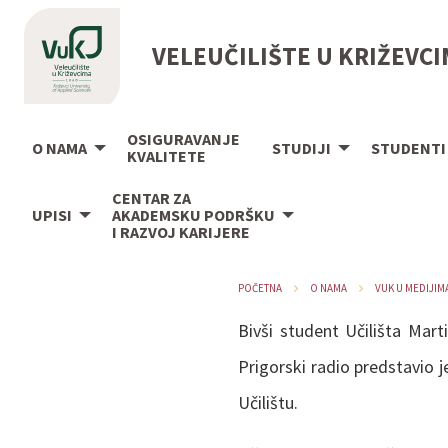
VELEUČILIŠTE U KRIŽEVC
OSIGURAVANJE
O NAMA
STUDIJI
STUDENTI
KVALITETE
CENTAR ZA
UPISI
AKADEMSKU PODRŠKU
I RAZVOJ KARIJERE
POČETNA
O NAMA
VUK U MEDIJIM
Bivši student Učilišta Mar
Prigorski radio predstavio j
Učilištu.