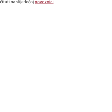
itati na slijedećoj
poveznici
.