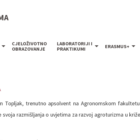
IMA
CJELOŽIVOTNO
LABORATORIJI I
ERASMUS+
OBRAZOVANJE
PRAKTIKUMI
A
tin Topljak, trenutno apsolvent na Agronomskom fakultet
e svoja razmišljanja o uvjetima za razvoj agroturizma u kri