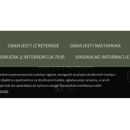
OBAVIJESTI IZ REFERADE
OBAVIJESTI NASTAVNIKA
PODMJERA 2; INTERVENCIJA 70.05
SINDIKALNE INFORMACIJE
OBAVIJEST O PRIVATNOSTI
o bismo personalizirali sadržaj i oglase, omogućili značajke društvenih medija i
e dijelimo s partnerima za društvene medije, oglašavanje i analizu, a oni ih
pili dok ste upotrebljavali njihove usluge. Nastavkom korištenja naših
tnosti
.
Copyright ©
Veleučilište u Križevcima
. Sva prava pridržana.
•
Developed by Superfluo
Powered by AMagdic CMF
v1.20240912
A