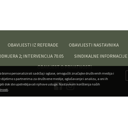
OBAVIJESTI IZ REFERADE
OBAVIJESTI NASTAVNIKA
PODMJERA 2; INTERVENCIJA 70.05
SINDIKALNE INFORMACIJE
OBAVIJEST O PRIVATNOSTI
o bismo personalizirali sadržaj i oglase, omogućili značajke društvenih medija i
e dijelimo s partnerima za društvene medije, oglašavanje i analizu, a oni ih
pili dok ste upotrebljavali njihove usluge. Nastavkom korištenja naših
tnosti
.
Copyright ©
Veleučilište u Križevcima
. Sva prava pridržana.
•
Developed by Superfluo
Powered by AMagdic CMF
v1.20240912
A