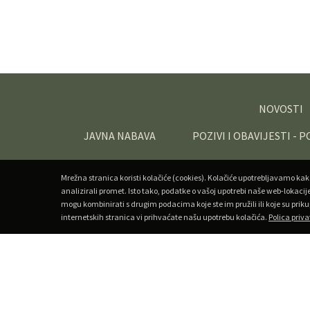
NOVOSTI
JAVNA NABAVA
POZIVI I OBAVIJESTI - 
Mrežna stranica koristi kolačiće (cookies). Kolačiće upotrebljavamo kak
analizirali promet. Isto tako, podatke o vašoj upotrebi naše web-lokacij
mogu kombinirati s drugim podacima koje ste im pružili ili koje su priku
internetskih stranica vi prihvaćate našu upotrebu kolačića.
Polica priva