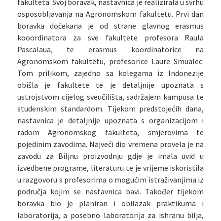
fakulteta. Svoj boravak, nastavnica je realizirala u svrhu
osposobljavanja na Agronomskom fakultetu. Prvi dan
boravka dočekana je od strane glavnog erasmus
kooordinatora za sve fakultete profesora Raula
Pascalaua, te erasmus koordinatorice na
Agronomskom fakultetu, profesorice Laure Smualec.
Tom prilikom, zajedno sa kolegama iz Indonezije
obišla je fakultete te je detaljnije upoznata s
ustrojstvom cijelog sveučilišta, sadržajem kampusa te
studenskim standardom. Tijekom predstojećih dana,
nastavnica je detaljnije upoznata s organizacijom i
radom Agronomskog fakulteta, smjerovima te
pojedinim zavodima. Najveći dio vremena provela je na
zavodu za Biljnu proizvodnju gdje je imala uvid u
izvedbene programe, literaturu te je vrijeme iskoristila
u razgovoru s profesorima o mogućim istraživanjima iz
područja kojim se nastavnica bavi. Također tijekom
boravka bio je planiran i obilazak praktikuma i
laboratorija, a posebno laboratorija za ishranu bilja,