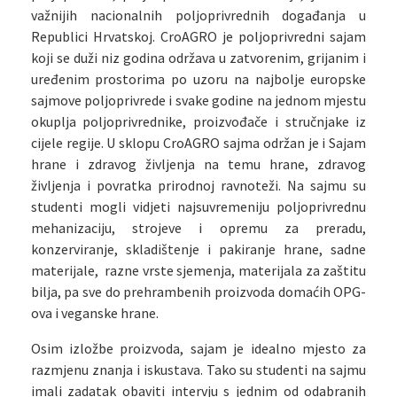
važnijih nacionalnih poljoprivrednih događanja u
Republici Hrvatskoj. CroAGRO je poljoprivredni sajam
koji se duži niz godina održava u zatvorenim, grijanim i
uređenim prostorima po uzoru na najbolje europske
sajmove poljoprivrede i svake godine na jednom mjestu
okuplja poljoprivrednike, proizvođače i stručnjake iz
cijele regije. U sklopu CroAGRO sajma održan je i Sajam
hrane i zdravog življenja na temu hrane, zdravog
življenja i povratka prirodnoj ravnoteži. Na sajmu su
studenti mogli vidjeti najsuvremeniju poljoprivrednu
mehanizaciju, strojeve i opremu za preradu,
konzerviranje, skladištenje i pakiranje hrane, sadne
materijale, razne vrste sjemenja, materijala za zaštitu
bilja, pa sve do prehrambenih proizvoda domaćih OPG-
ova i veganske hrane.
Osim izložbe proizvoda, sajam je idealno mjesto za
razmjenu znanja i iskustava. Tako su studenti na sajmu
imali zadatak obaviti intervju s jednim od odabranih