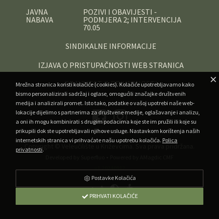
JAVNA
POZIVI I OBAVIJESTI -
NABAVA
PODMJERA 2; INTERVENCIJA
70.05
SINDIKALNE INFORMACIJE
IZJAVA O PRISTUPAČNOSTI WEB STRANICA
OBAVIJEST O PRIVATNOSTI
Mrežna stranica koristi kolačiće (cookies). Kolačiće upotrebljavamo kako
bismo personalizirali sadržaj i oglase, omogućili značajke društvenih
medija i analizirali promet. Isto tako, podatke o vašoj upotrebi naše web-
lokacije dijelimo s partnerima za društvene medije, oglašavanje i analizu,
a oni ih mogu kombinirati s drugim podacima koje ste im pružili ili koje su
prikupili dok ste upotrebljavali njihove usluge. Nastavkom korištenja naših
internetskih stranica vi prihvaćate našu upotrebu kolačića.
Polica
Copyright ©
Veleučilište u Križevcima
. Sva prava pridržana.
privatnosti
.
•
Developed by Superfluo
Powered by AMagdic CMF
v1.20240912
Postavke Kolačića
A
A
A
PRIHVATI KOLAČIĆE