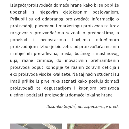
izlagača/proizvođača domaće hrane kako bi se pobliže
upoznali s njegovim cjelokupnim poslovanjem.
Prikupili su od odabranog proizvođača informacije o
proizvodnji, plasmanu i marketingu proizvoda te kroz
razgovor s proizvođačima saznali o prednostima, a
ponekad i nedostacima bavljenja određenom
proizvodnjom. Izbor je bio velik: od proizvođača mesnih
i mliječnih prerađevina, meda, bućinog i maslinovog
ulja, razne zimnice, do inovativnih prehrambenih
proizvoda poput konoplje te raznih zdravih delicija i
eko proizvoda visoke kvalitete. Na taj način studenti su
imali prilike iz prve ruke saznati kako posluju domaći
proizvođači te degustacijom i kupnjom proizvoda
ujedno i podržati proizvodnju domaće lokalne hrane.
Dušanka Gajdić, univ.spec.oec., v.pred.