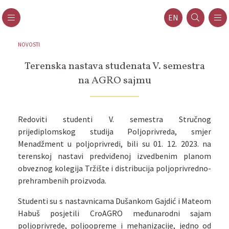
EN
NOVOSTI
Terenska nastava studenata V. semestra
na AGRO sajmu
Redoviti studenti V. semestra Stručnog
prijediplomskog studija Poljoprivreda, smjer
Menadžment u poljoprivredi, bili su 01. 12. 2023. na
terenskoj nastavi predviđenoj izvedbenim planom
obveznog kolegija Tržište i distribucija poljoprivredno-
prehrambenih proizvoda.
Studenti su s nastavnicama Dušankom Gajdić i Mateom
Habuš posjetili CroAGRO međunarodni sajam
poljoprivrede, poljoopreme i mehanizacije, jedno od