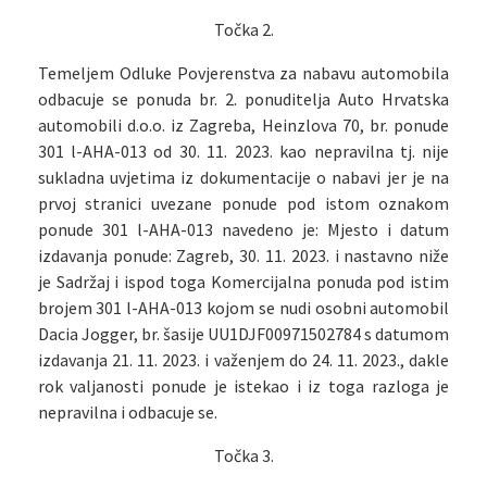
Točka 2.
Temeljem Odluke Povjerenstva za nabavu automobila
odbacuje se ponuda br. 2. ponuditelja Auto Hrvatska
automobili d.o.o. iz Zagreba, Heinzlova 70, br. ponude
301 l-AHA-013 od 30. 11. 2023. kao nepravilna tj. nije
sukladna uvjetima iz dokumentacije o nabavi jer je na
prvoj stranici uvezane ponude pod istom oznakom
ponude 301 l-AHA-013 navedeno je: Mjesto i datum
izdavanja ponude: Zagreb, 30. 11. 2023. i nastavno niže
je Sadržaj i ispod toga Komercijalna ponuda pod istim
brojem 301 l-AHA-013 kojom se nudi osobni automobil
Dacia Jogger, br. šasije UU1DJF00971502784 s datumom
izdavanja 21. 11. 2023. i važenjem do 24. 11. 2023., dakle
rok valjanosti ponude je istekao i iz toga razloga je
nepravilna i odbacuje se.
Točka 3.