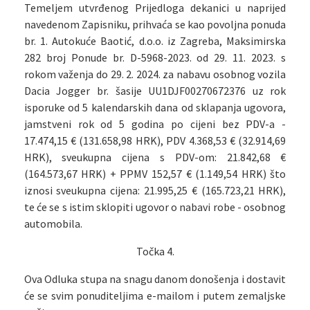
Temeljem utvrđenog Prijedloga dekanici u naprijed
navedenom Zapisniku, prihvaća se kao povoljna ponuda
br. 1. Autokuće Baotić, d.o.o. iz Zagreba, Maksimirska
282 broj Ponude br. D-5968-2023. od 29. 11. 2023. s
rokom važenja do 29. 2. 2024. za nabavu osobnog vozila
Dacia Jogger br. šasije UU1DJF00270672376 uz rok
isporuke od 5 kalendarskih dana od sklapanja ugovora,
jamstveni rok od 5 godina po cijeni bez PDV-a -
17.474,15 € (131.658,98 HRK), PDV 4.368,53 € (32.914,69
HRK), sveukupna cijena s PDV-om: 21.842,68 €
(164.573,67 HRK) + PPMV 152,57 € (1.149,54 HRK) što
iznosi sveukupna cijena: 21.995,25 € (165.723,21 HRK),
te će se s istim sklopiti ugovor o nabavi robe - osobnog
automobila.
Točka 4.
Ova Odluka stupa na snagu danom donošenja i dostavit
će se svim ponuditeljima e-mailom i putem zemaljske