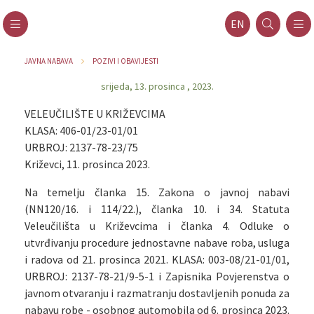
EN
JAVNA NABAVA
POZIVI I OBAVIJESTI
srijeda, 13. prosinca , 2023.
VELEUČILIŠTE U KRIŽEVCIMA
KLASA: 406-01/23-01/01
URBROJ: 2137-78-23/75
Križevci, 11. prosinca 2023.
Na temelju članka 15. Zakona o javnoj nabavi
(NN120/16. i 114/22.), članka 10. i 34. Statuta
Veleučilišta u Križevcima i članka 4. Odluke o
utvrđivanju procedure jednostavne nabave roba, usluga
i radova od 21. prosinca 2021. KLASA: 003-08/21-01/01,
URBROJ: 2137-78-21/9-5-1 i Zapisnika Povjerenstva o
javnom otvaranju i razmatranju dostavljenih ponuda za
nabavu robe - osobnog automobila od 6. prosinca 2023.