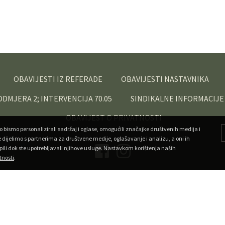
OBAVIJESTI IZ REFERADE
OBAVIJESTI NASTAVNIKA
PODMJERA 2; INTERVENCIJA 70.05
SINDIKALNE INFORMACIJE
OBAVIJEST O PRIVATNOSTI
o bismo personalizirali sadržaj i oglase, omogućili značajke društvenih medija i
e dijelimo s partnerima za društvene medije, oglašavanje i analizu, a oni ih
pili dok ste upotrebljavali njihove usluge. Nastavkom korištenja naših
tnosti
.
Copyright ©
Veleučilište u Križevcima
. Sva prava pridržana.
•
Developed by Superfluo
Powered by AMagdic CMF
v1.20240912
A