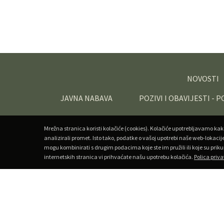
NOVOSTI
JAVNA NABAVA
POZIVI I OBAVIJESTI - 
Mrežna stranica koristi kolačiće (cookies). Kolačiće upotrebljavamo kak
analizirali promet. Isto tako, podatke o vašoj upotrebi naše web-lokacij
mogu kombinirati s drugim podacima koje ste im pružili ili koje su priku
internetskih stranica vi prihvaćate našu upotrebu kolačića.
Polica priva