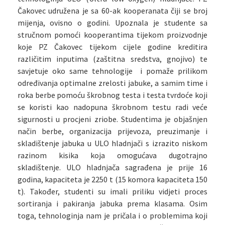
Čakovec udružena je sa 60-ak kooperanata čiji se broj
mijenja, ovisno o godini. Upoznala je studente sa
stručnom pomoći kooperantima tijekom proizvodnje
koje PZ Čakovec tijekom cijele godine kreditira
različitim inputima (zaštitna sredstva, gnojivo) te
savjetuje oko same tehnologije i pomaže prilikom
određivanja optimalne zrelosti jabuke, a samim time i
roka berbe pomoću škrobnog testa i testa tvrdoće koji
se koristi kao nadopuna škrobnom testu radi veće
sigurnosti u procjeni zriobe. Studentima je objašnjen
način berbe, organizacija prijevoza, preuzimanje i
skladištenje jabuka u ULO hladnjači s izrazito niskom
razinom kisika koja omogućava dugotrajno
skladištenje. ULO hladnjača sagrađena je prije 16
godina, kapaciteta je 2250 t (15 komora kapaciteta 150
t). Također, studenti su imali priliku vidjeti proces
sortiranja i pakiranja jabuka prema klasama. Osim
toga, tehnologinja nam je pričala i o problemima koji