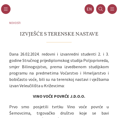
EN
NOVOSTI
IZVJEŠĆE S TERENSKE NASTAVE
Dana 26.02.2024. redovni i izvanredni studenti 2. i 3.
godine Stručnog prijediplomskog studija Poljoprivreda,
smjer Bilinogojstvo, prema izvedbenom studijskom
programu na predmetima Voćarstvo i Hmeljarstvo i
bobičasto voće, bili su na terenskoj nastavi i vježbama
izvan Veleučilišta u Križevcima:
VINO VOĆE POVRĆE J.D.O.O.
Prvo smo posjetili tvrtku Vino voće povrće u
Šemovcima, trgovačko društvo koje se bavi