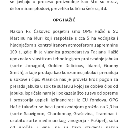
se javljaju u procesu proizvodnje kao što su mraz,
deformirani plodovi, prevelika količina šećera, itd.
OPG HAŽIĆ
Nakon PZ Čakovec posjetili smo OPG Hažić u Sv.
Martinu na Muri koji raspolaže s cca 5 ha voćnjaka i
hladnjačom s kontroliranom atmosferom zapremnine
100 t, gdje ih je vlasnica gospodarstva Tatjana Hažić
upoznala s vlastitom tehnologijom proizvodnje jabuka
(sorte Jonagold, Golden Delicious, Idared, Granny
Smith), a koje prodaju kao konzumnu jabuku i prerađuju
u sokove i čips. Vlasnica nas je provela kroz pogon za
preradu jabuka u sok te sušaru u kojoj se dobiva čips od
jabuke. Ispričala nam je i pokazala što su sve od opreme
i prostorija uspjeli izfinancirati iz EU fondova. OPG
Hažić također se bavi i proizvodnjom grožđa na 2,3 ha
(sorte Sauvignon, Chardonnay, Graševina, Traminac i
osobito sorte međimurskog vinogorja - Pušipel), soka
od grožđa i vina, pa su tako studenti nakon