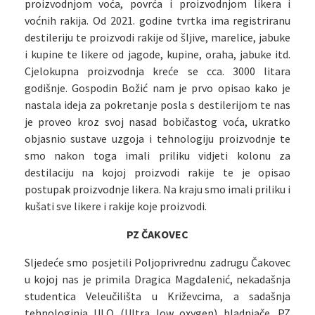
proizvodnjom voća, povrća i proizvodnjom likera i
voćnih rakija. Od 2021. godine tvrtka ima registriranu
destileriju te proizvodi rakije od šljive, marelice, jabuke
i kupine te likere od jagode, kupine, oraha, jabuke itd.
Cjelokupna proizvodnja kreće se cca. 3000 litara
godišnje. Gospodin Božić nam je prvo opisao kako je
nastala ideja za pokretanje posla s destilerijom te nas
je proveo kroz svoj nasad bobičastog voća, ukratko
objasnio sustave uzgoja i tehnologiju proizvodnje te
smo nakon toga imali priliku vidjeti kolonu za
destilaciju na kojoj proizvodi rakije te je opisao
postupak proizvodnje likera. Na kraju smo imali priliku i
kušati sve likere i rakije koje proizvodi.
PZ ČAKOVEC
Sljedeće smo posjetili Poljoprivrednu zadrugu Čakovec
u kojoj nas je primila Dragica Magdalenić, nekadašnja
studentica Veleučilišta u Križevcima, a sadašnja
tehnologinja ULO (Ultra low oxygen) hladnjače. PZ