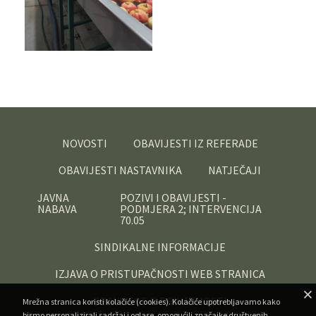
NOVOSTI
OBAVIJESTI IZ REFERADE
OBAVIJESTI NASTAVNIKA
NATJEČAJI
JAVNA
POZIVI I OBAVIJESTI -
NABAVA
PODMJERA 2; INTERVENCIJA
70.05
SINDIKALNE INFORMACIJE
IZJAVA O PRISTUPAČNOSTI WEB STRANICA
OBAVIJEST O PRIVATNOSTI
Mrežna stranica koristi kolačiće (cookies). Kolačiće upotrebljavamo kako
bismo personalizirali sadržaj i oglase, omogućili značajke društvenih