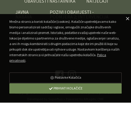
OBAVIJESTI NASTAVNIKA
NATJEČAJI
JAVNA
POZIVI I OBAVIJESTI -
NABAVA
PODMJERA 2; INTERVENCIJA
70.05
Mrežna stranica koristi kolačiće (cookies). Kolačiće upotrebljavamo kako
bismo personalizirali sadržaj i oglase, omogućili značajke društvenih
SINDIKALNE INFORMACIJE
medija i analizirali promet. Isto tako, podatke o vašoj upotrebi naše web-
lokacije dijelimo s partnerima za društvene medije, oglašavanje i analizu,
IZJAVA O PRISTUPAČNOSTI WEB STRANICA
a oni ih mogu kombinirati s drugim podacima koje ste im pružili ili koje su
prikupili dok ste upotrebljavali njihove usluge. Nastavkom korištenja naših
OBAVIJEST O PRIVATNOSTI
internetskih stranica vi prihvaćate našu upotrebu kolačića.
Polica
privatnosti
.
Postavke Kolačića
PRIHVATI KOLAČIĆE
Copyright ©
Veleučilište u Križevcima
. Sva prava pridržana.
•
Developed by Superfluo
Powered by AMagdic CMF
v1.20240912
A
A
A