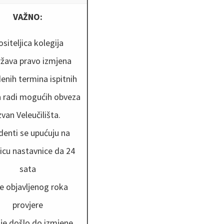
VAŽNO:
siteljica kolegija
žava pravo izmjena
enih termina ispitnih
 radi mogućih obveza
zvan Veleučilišta.
denti se upućuju na
icu nastavnice da 24
sata
je objavljenog roka
provjere
i je došlo do izmjene