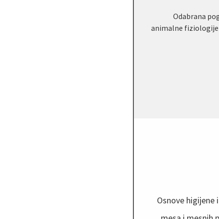
Odabrana pogl
animalne fiziologije 
Osnove higijene i
mesa i mesnih p