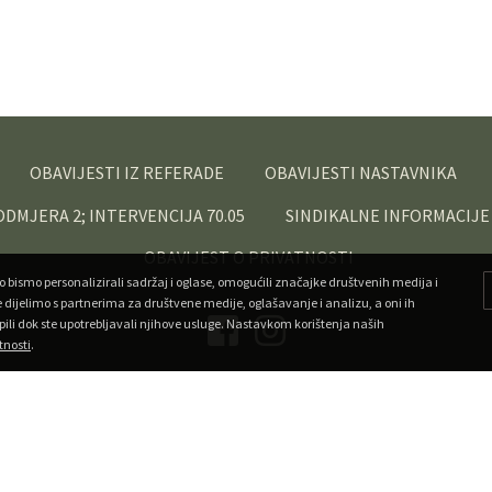
OBAVIJESTI IZ REFERADE
OBAVIJESTI NASTAVNIKA
PODMJERA 2; INTERVENCIJA 70.05
SINDIKALNE INFORMACIJE
OBAVIJEST O PRIVATNOSTI
o bismo personalizirali sadržaj i oglase, omogućili značajke društvenih medija i
e dijelimo s partnerima za društvene medije, oglašavanje i analizu, a oni ih
pili dok ste upotrebljavali njihove usluge. Nastavkom korištenja naših
tnosti
.
Copyright ©
Veleučilište u Križevcima
. Sva prava pridržana.
•
Developed by Superfluo
Powered by AMagdic CMF
v1.20240912
A