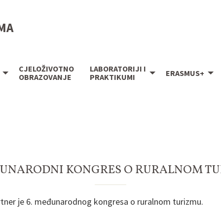
IMA
CJELOŽIVOTNO
LABORATORIJI I
ERASMUS+
OBRAZOVANJE
PRAKTIKUMI
ĐUNARODNI KONGRES O RURALNOM T
artner je 6. međunarodnog kongresa o ruralnom turizmu.