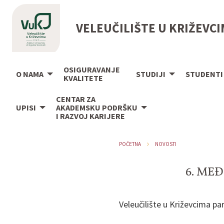
VELEUČILIŠTE U KRIŽEVC
OSIGURAVANJE
O NAMA
STUDIJI
STUDENTI
KVALITETE
CENTAR ZA
UPISI
AKADEMSKU PODRŠKU
I RAZVOJ KARIJERE
POČETNA
NOVOSTI
6. ME
Veleučilište u Križevcima p