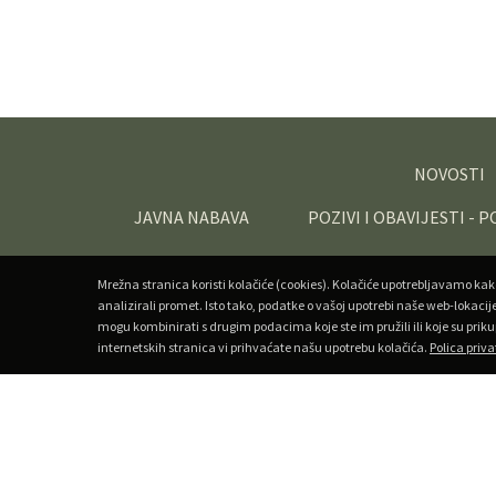
NOVOSTI
JAVNA NABAVA
POZIVI I OBAVIJESTI - 
Mrežna stranica koristi kolačiće (cookies). Kolačiće upotrebljavamo kak
analizirali promet. Isto tako, podatke o vašoj upotrebi naše web-lokacij
mogu kombinirati s drugim podacima koje ste im pružili ili koje su priku
internetskih stranica vi prihvaćate našu upotrebu kolačića.
Polica priva