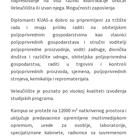
napredovanje na višu razinu kvalifikacije unutar
Veleučilišta ili izvan njega. Mogućnosti zaposlenja
Diplomanti KUAS-a dobro su pripremljeni za tržište
rada i imaju priliku raditi na obiteljskim
poljoprivrednim gospodarstvima kao vlasnici
poljoprivrednih gospodarstava i stručni voditelji
poljoprivredne proizvodnje, voditi zadruge, dionička
društva i različite udruge, obiteljska poljoprivredna
gospodarstva, raditi u trgovini i kontroli
poljoprivrednih proizvoda, sjemena, poljoprivrednih
strojeva, kemikalija i repromaterijala.
Veleučilište je poznato po visokoj kvaliteti izvođenja
studijskih programa.
Kampus se proteže na 12000 m² natkrivenog prostora i
uključuje predavaonice opremljene multimedijskom
opremom, urede za osoblje, laboratorije,
specijalizirane kabinete, radionice sa suvremenom