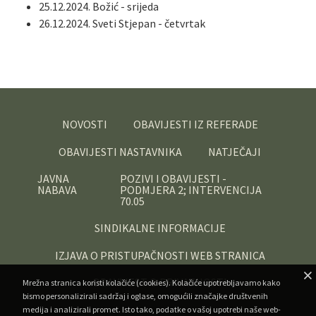
25.12.2024. Božić - srijeda
26.12.2024. Sveti Stjepan - četvrtak
NOVOSTI
OBAVIJESTI IZ REFERADE
OBAVIJESTI NASTAVNIKA
NATJEČAJI
JAVNA
POZIVI I OBAVIJESTI -
NABAVA
PODMJERA 2; INTERVENCIJA
70.05
SINDIKALNE INFORMACIJE
IZJAVA O PRISTUPAČNOSTI WEB STRANICA
OBAVIJEST O PRIVATNOSTI
Mrežna stranica koristi kolačiće (cookies). Kolačiće upotrebljavamo kako
bismo personalizirali sadržaj i oglase, omogućili značajke društvenih
medija i analizirali promet. Isto tako, podatke o vašoj upotrebi naše web-