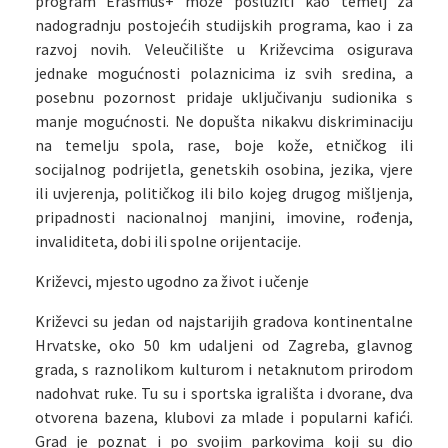
program Erasmus+ može poslužiti kao temelj za
nadogradnju postojećih studijskih programa, kao i za
razvoj novih. Veleučilište u Križevcima osigurava
jednake mogućnosti polaznicima iz svih sredina, a
posebnu pozornost pridaje uključivanju sudionika s
manje mogućnosti. Ne dopušta nikakvu diskriminaciju
na temelju spola, rase, boje kože, etničkog ili
socijalnog podrijetla, genetskih osobina, jezika, vjere
ili uvjerenja, političkog ili bilo kojeg drugog mišljenja,
pripadnosti nacionalnoj manjini, imovine, rođenja,
invaliditeta, dobi ili spolne orijentacije.
Križevci, mjesto ugodno za život i učenje
Križevci su jedan od najstarijih gradova kontinentalne
Hrvatske, oko 50 km udaljeni od Zagreba, glavnog
grada, s raznolikom kulturom i netaknutom prirodom
nadohvat ruke. Tu su i sportska igrališta i dvorane, dva
otvorena bazena, klubovi za mlade i popularni kafići.
Grad je poznat i po svojim parkovima koji su dio