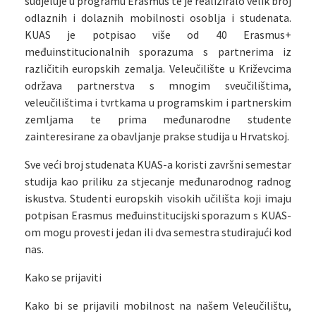
sudjeluje u programu Erasmus te je realiziralo velik broj
odlaznih i dolaznih mobilnosti osoblja i studenata.
KUAS je potpisao više od 40 Erasmus+
međuinstitucionalnih sporazuma s partnerima iz
različitih europskih zemalja. Veleučilište u Križevcima
održava partnerstva s mnogim sveučilištima,
veleučilištima i tvrtkama u programskim i partnerskim
zemljama te prima međunarodne studente
zainteresirane za obavljanje prakse studija u Hrvatskoj.
Sve veći broj studenata KUAS-a koristi završni semestar
studija kao priliku za stjecanje međunarodnog radnog
iskustva. Studenti europskih visokih učilišta koji imaju
potpisan Erasmus međuinstitucijski sporazum s KUAS-
om mogu provesti jedan ili dva semestra studirajući kod
nas.
Kako se prijaviti
Kako bi se prijavili mobilnost na našem Veleučilištu,