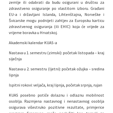
zemlje ili odabrati da budu osigurani u društvu za
zdravstveno osiguranje po vlastitom izboru. Građani
EU-a i državljani Islanda, Lihtenštajna, Norveške i
Švicarske mogu podnijeti zahtjev za Europsku karticu
zdravstvenog osiguranja (ili EHIC) koja će vrijede za
vrijeme boravka u Hrvatskoj.
Akademski kalendar KUAS-a
Nastava u 1. semestru (zimski): početak listopada – kraj
siječnja
Nastava u 2. semestru (ljetni): početak ožujka – sredina
lipnja
Ispitni rokovi: veljača, kraj lipnja, početak srpnja, rujan
KUAS posebno potiče dolaznu i odlaznu mobilnost
osoblja. Razmjena nastavnog i nenastavnog osoblja
osigurava višestruko pozitivne rezultate, primjerice