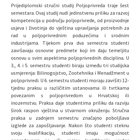
Prijediplomski stručni studij Poljoprivreda traje šest
semestara. Ovaj studij nudi jedinstvenu priliku za razvoj
kompetencija u području poljoprivrede, od proizvodnje
usjeva i životinja do vještina upravljanja potrebnih za
rad u poljoprivrednim poduzećima i srodnim
industrijama. Tijekom prva dva semestra studenti
završavaju osnovne predmete koji im daju temeljitu
osnovu u svim aspektima poljoprivrednih disciplina. U
3., 4. i 5. semestru studenti biraju između tri studijska
usmjerenja: Bilinogojstvo, Zootehnika i Menadžment u
poljoprivredi. U 6. semestru studenti moraju završiti 12-
tjednu praksu u različitim ustanovama ili tvrtkama
povezanim s poljoprivredom u Hrvatskoj ili
inozemstvu. Praksa daje studentima priliku da razviju
širok raspon vještina u stvarnom okruženju. Stručna
praksa u zadnjem semestru značajno poboljšava
izglede za zapošljavanje. Nakon što studenti steknu
svoju kvalifikaciju, studenti imaju mogućnost