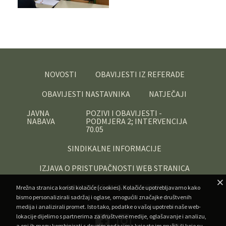
NOVOSTI
OBAVIJESTI IZ REFERADE
OBAVIJESTI NASTAVNIKA
NATJEČAJI
JAVNA
POZIVI I OBAVIJESTI -
NABAVA
PODMJERA 2; INTERVENCIJA
70.05
SINDIKALNE INFORMACIJE
IZJAVA O PRISTUPAČNOSTI WEB STRANICA
OBAVIJEST O PRIVATNOSTI
Mrežna stranica koristi kolačiće (cookies). Kolačiće upotrebljavamo kako
bismo personalizirali sadržaj i oglase, omogućili značajke društvenih
medija i analizirali promet. Isto tako, podatke o vašoj upotrebi naše web-
lokacije dijelimo s partnerima za društvene medije, oglašavanje i analizu,
a oni ih mogu kombinirati s drugim podacima koje ste im pružili ili koje su