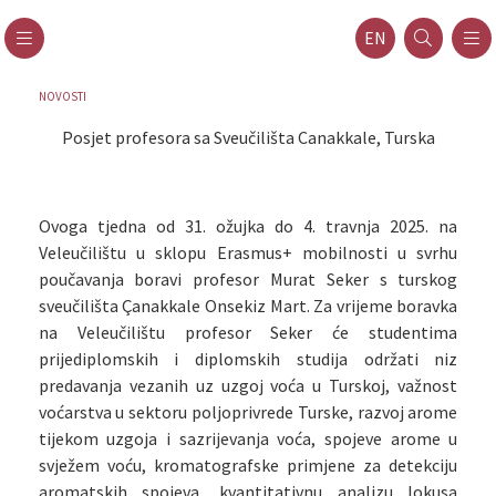
EN
NOVOSTI
Posjet profesora sa Sveučilišta Canakkale, Turska
Ovoga tjedna od 31. ožujka do 4. travnja 2025. na
Veleučilištu u sklopu Erasmus+ mobilnosti u svrhu
poučavanja boravi profesor Murat Seker s turskog
sveučilišta Çanakkale Onsekiz Mart. Za vrijeme boravka
na Veleučilištu profesor Seker će studentima
prijediplomskih i diplomskih studija održati niz
predavanja vezanih uz uzgoj voća u Turskoj, važnost
voćarstva u sektoru poljoprivrede Turske, razvoj arome
tijekom uzgoja i sazrijevanja voća, spojeve arome u
svježem voću, kromatografske primjene za detekciju
aromatskih spojeva, kvantitativnu analizu lokusa