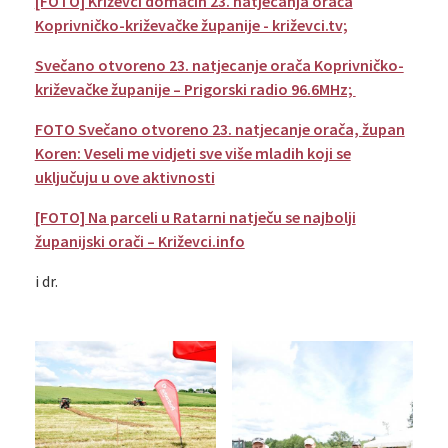
[FOTO] Križevci domaćin 23. natjecanja orača
Koprivničko-križevačke županije - križevci.tv;
Svečano otvoreno 23. natjecanje orača Koprivničko-
križevačke županije – Prigorski radio 96.6MHz;
FOTO Svečano otvoreno 23. natjecanje orača, župan
Koren: Veseli me vidjeti sve više mladih koji se
uključuju u ove aktivnosti
[FOTO] Na parceli u Ratarni natječu se najbolji
županijski orači – Križevci.info
i dr.