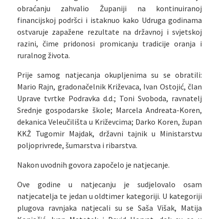
obraćanju zahvalio Županiji na kontinuiranoj
financijskoj podršci i istaknuo kako Udruga godinama
ostvaruje zapažene rezultate na državnoj i svjetskoj
razini, čime pridonosi promicanju tradicije oranja i
ruralnog života.
Prije samog natjecanja okupljenima su se obratili:
Mario Rajn, gradonačelnik Križevaca, Ivan Ostojić, član
Uprave tvrtke Podravka d.d.; Toni Svoboda, ravnatelj
Srednje gospodarske škole; Marcela Andreata-Koren,
dekanica Veleučilišta u Križevcima; Darko Koren, župan
KKŽ Tugomir Majdak, državni tajnik u Ministarstvu
poljoprivrede, šumarstva i ribarstva.
Nakon uvodnih govora započelo je natjecanje.
Ove godine u natjecanju je sudjelovalo osam
natjecatelja te jedan u oldtimer kategoriji. U kategoriji
plugova ravnjaka natjecali su se Saša Višak, Matija