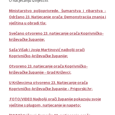
O natjecanju izvijestili:
Ministarstvo poljoprivrede, šumarstva i ribarstva -
Održano 23. Natjecanje orača: Demonstracija znanja i
vještina u obradi tla;
Svečano otvoreno 23. natjecanje orača Koprivničko-
križevačke županije;
Saša Višak i Josip Martinović najbolji orači
Koprivničko-križevačke županije;
Otvoreno 23. natjecanje orača Koprivničko-
križevačke županije - Grad Križevci;
U Križevcima otvoreno 23. Natjecanje orača
Koprivničko-križevačke županije – Prigorski.hr;
FOTO/VIDEO Najbolji orači županije pokazuju svoje
vještine s plugom, natjecanje je napeto;