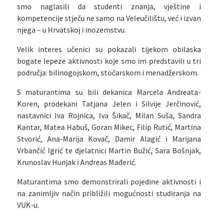
smo naglasili da studenti znanja, vještine i
kompetencije stječu ne samo na Veleučilištu, već i izvan
njega – u Hrvatskoj i inozemstvu.
Velik interes učenici su pokazali tijekom obilaska
bogate lepeze aktivnosti koje smo im predstavili u tri
područja: bilinogojskom, stočarskom i menadžerskom.
S maturantima su bili dekanica Marcela Andreata-
Koren, prodekani Tatjana Jelen i Silvije Jerčinović,
nastavnici Iva Rojnica, Iva Šikač, Milan Suša, Sandra
Kantar, Matea Habuš, Goran Mikec, Filip Rutić, Martina
Stvorić, Ana-Marija Kovač, Damir Alagić i Marijana
Vrbančić Igrić te djelatnici Martin Bužić, Sara Bošnjak,
Krunoslav Hunjak i Andreas Mađerić.
Maturantima smo demonstrirali pojedine aktivnosti i
na zanimljiv način približili mogućnosti studiranja na
VUK-u.