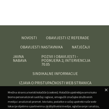
NOVOSTI
OBAVIJESTI IZ REFERADE
OBAVIJESTI NASTAVNIKA
NATJEČAJI
JAVNA
POZIVI I OBAVIJESTI -
NABAVA
PODMJERA 2; INTERVENCIJA
70.05
SINDIKALNE INFORMACIJE
IZJAVA O PRISTUPAČNOSTI WEB STRANICA
OBAVIJEST O PRIVATNOSTI
Mrežna stranica koristi kolačiće (cookies). Kolačiće upotrebljavamo kako
bismo personalizirali sadržaj i oglase, omogućili značajke društvenih
medija i analizirali promet. Isto tako, podatke o vašoj upotrebi naše web-
lokacije dijelimo s partnerima za društvene medije, oglašavanje i analizu,