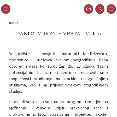
EN
NOVOSTI
DANI OTVORENIH VRATA U VUK-u
Veleučilište su posjetili maturanti iz Križevaca,
Koprivnice i Đurđevca tijekom ovogodišnjih Dana
otvorenih vrata, koji su održani 25. i 28. ožujka. Našim
potencijalnim budućim studentima predstavili smo
mogućnosti studiranja na kratkim (dvogodišnjim)
studijima, kao i na prijediplomskom trogodišnjem
studiju.
Istaknuli smo kako su studijski programi temeljeni na
vježbama i velikom udjelu praktičnog rada u
praktikumima, kroz istraživanja i projekte. Također