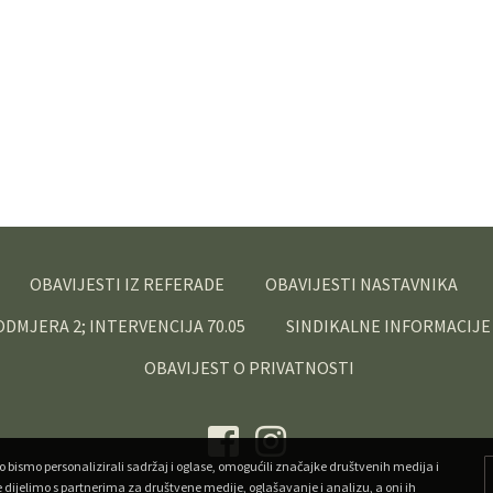
OBAVIJESTI IZ REFERADE
OBAVIJESTI NASTAVNIKA
PODMJERA 2; INTERVENCIJA 70.05
SINDIKALNE INFORMACIJE
OBAVIJEST O PRIVATNOSTI
o bismo personalizirali sadržaj i oglase, omogućili značajke društvenih medija i
e dijelimo s partnerima za društvene medije, oglašavanje i analizu, a oni ih