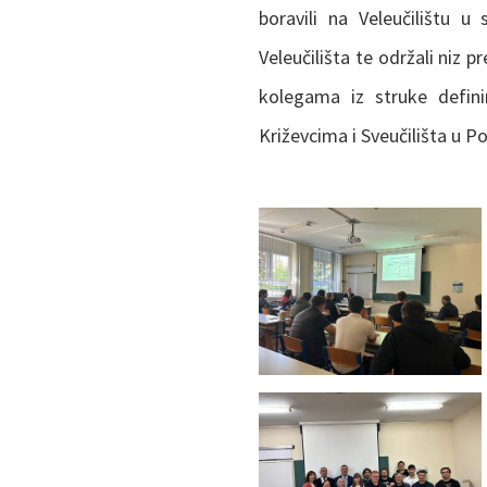
boravili na Veleučilištu u
Veleučilišta te održali niz
kolegama iz struke defin
Križevcima i Sveučilišta u Po