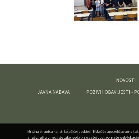
NOVOSTI
JAVNA NABAVA
POZIVI I OBAVIJESTI - 
Mrežna stranica koristi kolačiće (cookies). Kolačiće upotrebljavamo kak
analizirali promet. Isto tako, podatke o vašoj upotrebi naše web-lokacij