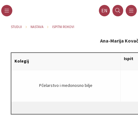
EN
STUDIJI
NASTAVA
ISPITNI ROKOVI
Ana-Marija Kovač,
Ispit
Kolegij
Pčelarstvo i medonosno bilje