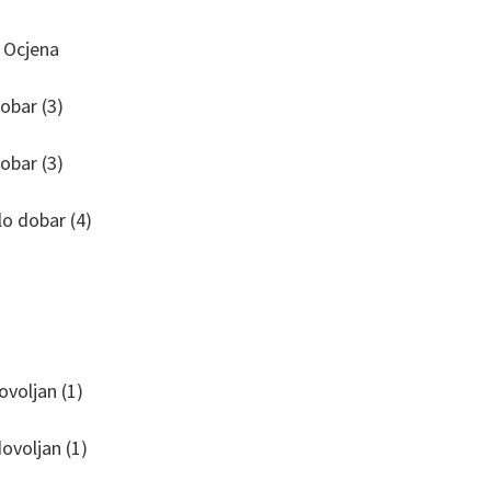
jena
 (3)
 (3)
bar (4)
an (1)
jan (1)