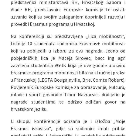
predstavnici ministarstava RH, Hrvatskog Sabora i
Vlade RH, predstavnici Europske komisije te ostali
uzvanici koji su svojim zalaganjem doprinijeli razvoju i
provedbi Erasmus programa u Hrvatskoj.
Na konferenciji su predstavljena „Lica mobilnosti“,
točnije 10 studenata sudionika Erasmus+ mobilnosti
koji su pobijedili u izboru za ovu nagradu. Jedno od
pobjedničkih lica je Mateja Sirovec, bacc ing agr.
završena studentica VGUK koja je ove godine u okviru
Erasmus+ programa mobilnosti bila na stručnoj praksi
u Francuskoj (LEGTA Bougainville, Brie, Comte Robert).
Povjerenik Europske komisije za obrazovanje, kulturu,
mlade i sport gospodin Tibor Navracsics dodijelio je
nagrade studentima te održao odličan govor na
hrvatskom jeziku.
U sklopu konferencije održana je i izložba „Moje
Erasmus iskustvo“, gdje su sudionici imali prilike
pogledati priče i fotografije iz razdoblja održavanja