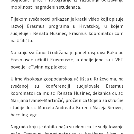
mobilnosti nagrađenih studenata.
Tijekom svečanosti prikazan je kratki video koji opisuje
razvoj Erasmus programa u Hrvatskoj, u kojem
sudjeluje i Renata Husinec, Erasmus koordinatoricom
na Učilištu.
Na kraju svečanosti održana je panel rasprava Kako od
Erasmusa+ učiniti Erasmus++, a dodijeljene su i VET
povelje i eTwinning plakete.
U ime Visokoga gospodarskog učilišta u Križevcima, na
svečanoj su konferenciji sudjelovale Erasmus
koordinatorica mr. sc. Renata Husinec, dekanica dr. sc.
Marijana Ivanek-Martinčić, pročelnica Odjela za stručne
studije dr. sc. Marcela Andreata-Koren i Mateja Sirovec,
bacc. ing. agr.
Nagrada koju je dobila naša studentica te sudjelovanje
naše Erasmus koondinatorice u kratkom filmu o