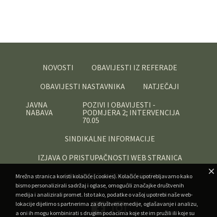
NOVOSTI
OBAVIJESTI IZ REFERADE
OBAVIJESTI NASTAVNIKA
NATJEČAJI
JAVNA
POZIVI I OBAVIJESTI -
NABAVA
PODMJERA 2; INTERVENCIJA
70.05
SINDIKALNE INFORMACIJE
IZJAVA O PRISTUPAČNOSTI WEB STRANICA
OBAVIJEST O PRIVATNOSTI
Mrežna stranica koristi kolačiće (cookies). Kolačiće upotrebljavamo kako
bismo personalizirali sadržaj i oglase, omogućili značajke društvenih
medija i analizirali promet. Isto tako, podatke o vašoj upotrebi naše web-
lokacije dijelimo s partnerima za društvene medije, oglašavanje i analizu,
a oni ih mogu kombinirati s drugim podacima koje ste im pružili ili koje su