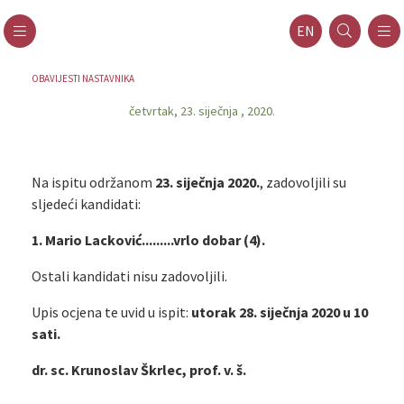
EN
OBAVIJESTI NASTAVNIKA
četvrtak, 23. siječnja , 2020.
Na ispitu održanom
23. siječnja 2020.
, zadovoljili su
sljedeći kandidati:
1. Mario Lacković.........vrlo dobar (4).
Ostali kandidati nisu zadovoljili.
Upis ocjena te uvid u ispit:
utorak 28. siječnja 2020 u 10
sati.
dr. sc. Krunoslav Škrlec, prof. v. š.