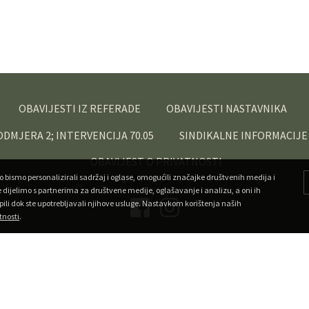
OBAVIJESTI IZ REFERADE
OBAVIJESTI NASTAVNIKA
PODMJERA 2; INTERVENCIJA 70.05
SINDIKALNE INFORMACIJE
OBAVIJEST O PRIVATNOSTI
o bismo personalizirali sadržaj i oglase, omogućili značajke društvenih medija i
e dijelimo s partnerima za društvene medije, oglašavanje i analizu, a oni ih
pili dok ste upotrebljavali njihove usluge. Nastavkom korištenja naših
tnosti
.
Copyright ©
Veleučilište u Križevcima
. Sva prava pridržana.
•
Developed by Superfluo
Powered by AMagdic CMF
v1.20240912
A