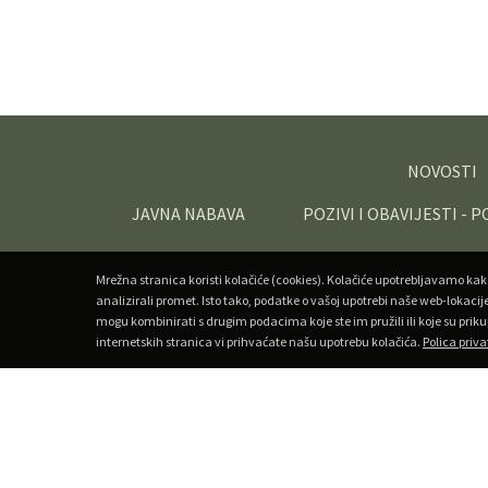
NOVOSTI
JAVNA NABAVA
POZIVI I OBAVIJESTI - 
Mrežna stranica koristi kolačiće (cookies). Kolačiće upotrebljavamo kak
analizirali promet. Isto tako, podatke o vašoj upotrebi naše web-lokacij
mogu kombinirati s drugim podacima koje ste im pružili ili koje su priku
internetskih stranica vi prihvaćate našu upotrebu kolačića.
Polica priva