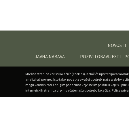
NOVOSTI
JAVNA NABAVA
POZIVI I OBAVIJESTI - 
Mrežna stranica koristi kolačiće (cookies). Kolačiće upotrebljavamo kak
analizirali promet. Isto tako, podatke o vašoj upotrebi naše web-lokacij
mogu kombinirati s drugim podacima koje ste im pružili ili koje su priku
internetskih stranica vi prihvaćate našu upotrebu kolačića.
Polica priva