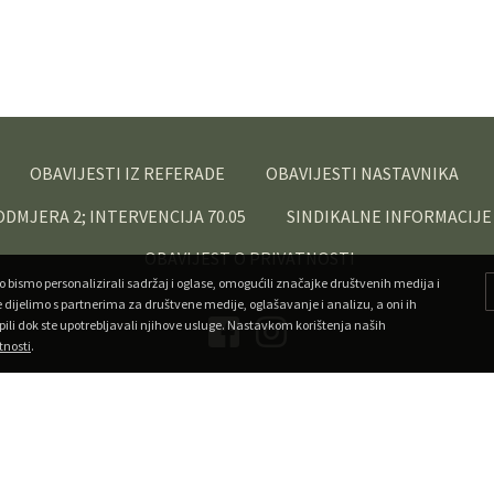
OBAVIJESTI IZ REFERADE
OBAVIJESTI NASTAVNIKA
PODMJERA 2; INTERVENCIJA 70.05
SINDIKALNE INFORMACIJE
OBAVIJEST O PRIVATNOSTI
o bismo personalizirali sadržaj i oglase, omogućili značajke društvenih medija i
e dijelimo s partnerima za društvene medije, oglašavanje i analizu, a oni ih
pili dok ste upotrebljavali njihove usluge. Nastavkom korištenja naših
tnosti
.
Copyright ©
Veleučilište u Križevcima
. Sva prava pridržana.
•
Developed by Superfluo
Powered by AMagdic CMF
v1.20240912
A