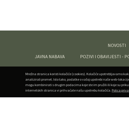
NOVOSTI
JAVNA NABAVA
POZIVI I OBAVIJESTI - 
Mrežna stranica koristi kolačiće (cookies). Kolačiće upotrebljavamo kak
analizirali promet. Isto tako, podatke o vašoj upotrebi naše web-lokacij
mogu kombinirati s drugim podacima koje ste im pružili ili koje su priku
internetskih stranica vi prihvaćate našu upotrebu kolačića.
Polica priva