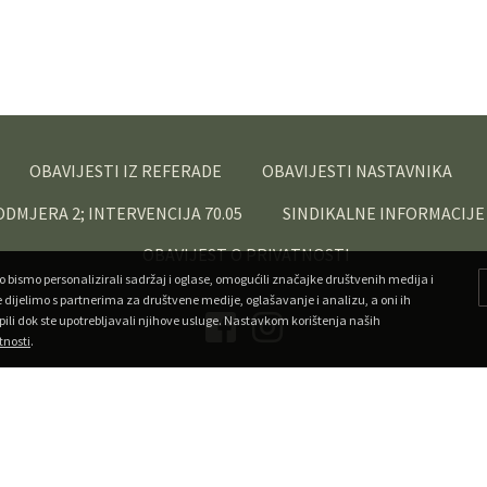
OBAVIJESTI IZ REFERADE
OBAVIJESTI NASTAVNIKA
PODMJERA 2; INTERVENCIJA 70.05
SINDIKALNE INFORMACIJE
OBAVIJEST O PRIVATNOSTI
o bismo personalizirali sadržaj i oglase, omogućili značajke društvenih medija i
e dijelimo s partnerima za društvene medije, oglašavanje i analizu, a oni ih
pili dok ste upotrebljavali njihove usluge. Nastavkom korištenja naših
tnosti
.
Copyright ©
Veleučilište u Križevcima
. Sva prava pridržana.
•
Developed by Superfluo
Powered by AMagdic CMF
v1.20240912
A