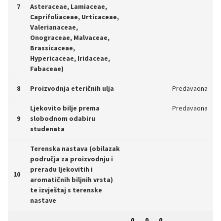
7
Asteraceae, Lamiaceae,
Caprifoliaceae, Urticaceae,
Valerianaceae,
Onograceae, Malvaceae,
Brassicaceae,
Hypericaceae, Iridaceae,
Fabaceae)
8
Proizvodnja eteričnih ulja
Predavaona
Ljekovito bilje prema
Predavaona
9
slobodnom odabiru
studenata
Terenska nastava (obilazak
područja za proizvodnju i
preradu ljekovitih i
10
aromatičnih biljnih vrsta)
te izvještaj s terenske
nastave
0
0
0