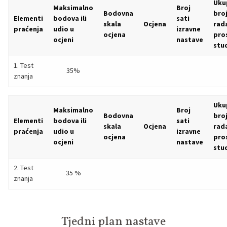
Uku
Maksimalno
Broj
Bodovna
broj
Elementi
bodova ili
sati
skala
Ocjena
rad
praćenja
udio u
izravne
ocjena
pro
ocjeni
nastave
stu
1. Test
35%
znanja
Uku
Maksimalno
Broj
Bodovna
broj
Elementi
bodova ili
sati
skala
Ocjena
rad
praćenja
udio u
izravne
ocjena
pro
ocjeni
nastave
stu
2. Test
35 %
znanja
Tjedni plan nastave