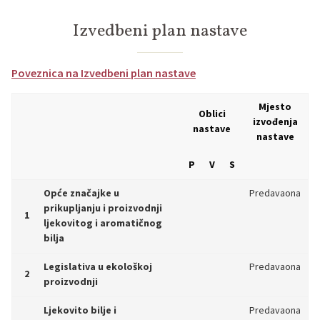
Izvedbeni plan nastave
Poveznica na Izvedbeni plan nastave
Mjesto
Oblici
izvođenja
nastave
nastave
P
V
S
Opće značajke u
Predavaona
prikupljanju i proizvodnji
1
ljekovitog i aromatičnog
bilja
Legislativa u ekološkoj
Predavaona
2
proizvodnji
Ljekovito bilje i
Predavaona