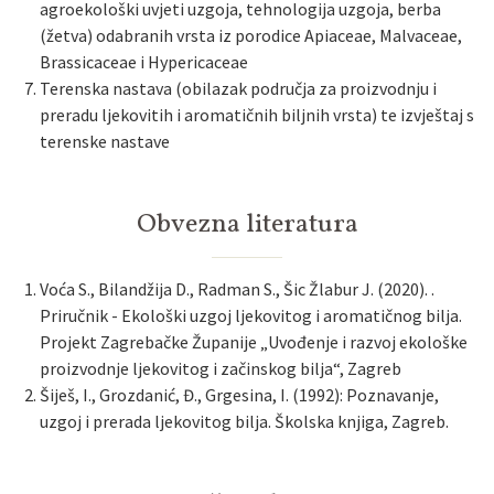
agroekološki uvjeti uzgoja, tehnologija uzgoja, berba
(žetva) odabranih vrsta iz porodice Apiaceae, Malvaceae,
Brassicaceae i Hypericaceae
Terenska nastava (obilazak područja za proizvodnju i
preradu ljekovitih i aromatičnih biljnih vrsta) te izvještaj s
terenske nastave
Obvezna literatura
Voća S., Bilandžija D., Radman S., Šic Žlabur J. (2020). .
Priručnik - Ekološki uzgoj ljekovitog i aromatičnog bilja.
Projekt Zagrebačke Županije „Uvođenje i razvoj ekološke
proizvodnje ljekovitog i začinskog bilja“, Zagreb
Šiješ, I., Grozdanić, Đ., Grgesina, I. (1992): Poznavanje,
uzgoj i prerada ljekovitog bilja. Školska knjiga, Zagreb.