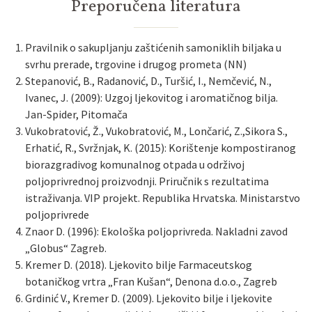
Preporučena literatura
Pravilnik o sakupljanju zaštićenih samoniklih biljaka u
svrhu prerade, trgovine i drugog prometa (NN)
Stepanović, B., Radanović, D., Turšić, I., Nemčević, N.,
Ivanec, J. (2009): Uzgoj ljekovitog i aromatičnog bilja.
Jan-Spider, Pitomača
Vukobratović, Ž., Vukobratović, M., Lončarić, Z.,Sikora S.,
Erhatić, R., Svržnjak, K. (2015): Korištenje kompostiranog
biorazgradivog komunalnog otpada u održivoj
poljoprivrednoj proizvodnji. Priručnik s rezultatima
istraživanja. VIP projekt. Republika Hrvatska. Ministarstvo
poljoprivrede
Znaor D. (1996): Ekološka poljoprivreda. Nakladni zavod
„Globus“ Zagreb.
Kremer D. (2018). Ljekovito bilje Farmaceutskog
botaničkog vrtra „Fran Kušan“, Denona d.o.o., Zagreb
Grdinić V., Kremer D. (2009). Ljekovito bilje i ljekovite