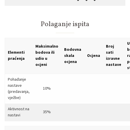
Polaganje ispita
U
Maksimalno
Broj
Bodovna
b
Elementi
bodova ili
sati
skala
Ocjena
r
praćenja
udio u
izravne
ocjena
p
ocjeni
nastave
s
Pohađanje
nastave
10%
(predavanja,
vježbe)
Aktivnost na
35%
nastavi