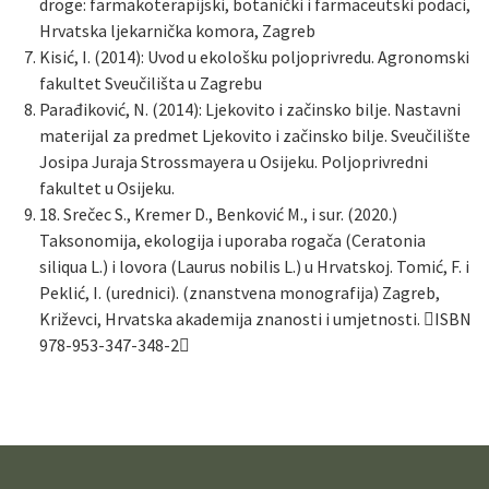
droge: farmakoterapijski, botanički i farmaceutski podaci,
Hrvatska ljekarnička komora, Zagreb
Kisić, I. (2014): Uvod u ekološku poljoprivredu. Agronomski
fakultet Sveučilišta u Zagrebu
Parađiković, N. (2014): Ljekovito i začinsko bilje. Nastavni
materijal za predmet Ljekovito i začinsko bilje. Sveučilište
Josipa Juraja Strossmayera u Osijeku. Poljoprivredni
fakultet u Osijeku.
18. Srečec S., Kremer D., Benković M., i sur. (2020.)
Taksonomija, ekologija i uporaba rogača (Ceratonia
siliqua L.) i lovora (Laurus nobilis L.) u Hrvatskoj. Tomić, F. i
Peklić, I. (urednici). (znanstvena monografija) Zagreb,
Križevci, Hrvatska akademija znanosti i umjetnosti. ISBN
978-953-347-348-2