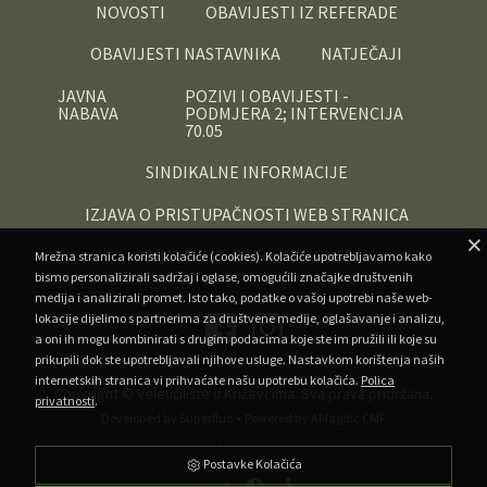
NOVOSTI
OBAVIJESTI IZ REFERADE
OBAVIJESTI NASTAVNIKA
NATJEČAJI
JAVNA
POZIVI I OBAVIJESTI -
NABAVA
PODMJERA 2; INTERVENCIJA
70.05
SINDIKALNE INFORMACIJE
IZJAVA O PRISTUPAČNOSTI WEB STRANICA
OBAVIJEST O PRIVATNOSTI
Mrežna stranica koristi kolačiće (cookies). Kolačiće upotrebljavamo kako
bismo personalizirali sadržaj i oglase, omogućili značajke društvenih
medija i analizirali promet. Isto tako, podatke o vašoj upotrebi naše web-
lokacije dijelimo s partnerima za društvene medije, oglašavanje i analizu,
a oni ih mogu kombinirati s drugim podacima koje ste im pružili ili koje su
prikupili dok ste upotrebljavali njihove usluge. Nastavkom korištenja naših
internetskih stranica vi prihvaćate našu upotrebu kolačića.
Polica
Copyright ©
Veleučilište u Križevcima
. Sva prava pridržana.
privatnosti
.
•
Developed by Superfluo
Powered by AMagdic CMF
v1.20240912
Postavke Kolačića