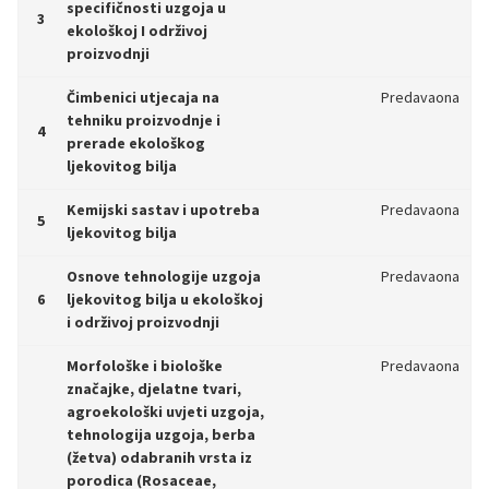
specifičnosti uzgoja u
3
ekološkoj I održivoj
proizvodnji
Čimbenici utjecaja na
Predavaona
tehniku proizvodnje i
4
prerade ekološkog
ljekovitog bilja
Kemijski sastav i upotreba
Predavaona
5
ljekovitog bilja
Osnove tehnologije uzgoja
Predavaona
6
ljekovitog bilja u ekološkoj
i održivoj proizvodnji
Morfološke i biološke
Predavaona
značajke, djelatne tvari,
agroekološki uvjeti uzgoja,
tehnologija uzgoja, berba
(žetva) odabranih vrsta iz
porodica (Rosaceae,