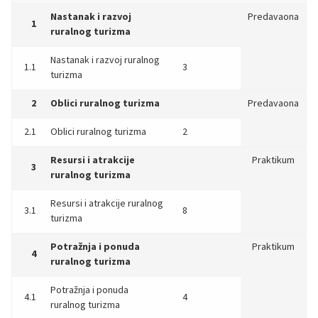
Nastanak i razvoj
Predavaona
1
ruralnog turizma
Nastanak i razvoj ruralnog
1.1
3
turizma
2
Oblici ruralnog turizma
Predavaona
2.1
Oblici ruralnog turizma
2
Resursi i atrakcije
Praktikum
3
ruralnog turizma
Resursi i atrakcije ruralnog
3.1
8
turizma
Potražnja i ponuda
Praktikum
4
ruralnog turizma
Potražnja i ponuda
4.1
4
ruralnog turizma