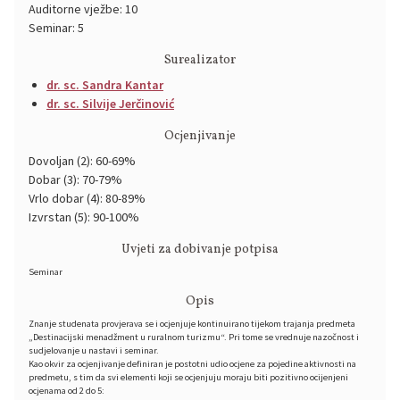
Auditorne vježbe: 10
Seminar: 5
Surealizator
dr. sc. Sandra Kantar
dr. sc. Silvije Jerčinović
Ocjenjivanje
Dovoljan (2): 60-69%
Dobar (3): 70-79%
Vrlo dobar (4): 80-89%
Izvrstan (5): 90-100%
Uvjeti za dobivanje potpisa
Seminar
Opis
Znanje studenata provjerava se i ocjenjuje kontinuirano tijekom trajanja predmeta
„Destinacijski menadžment u ruralnom turizmu“. Pri tome se vrednuje nazočnost i
sudjelovanje u nastavi i seminar.
Kao okvir za ocjenjivanje definiran je postotni udio ocjene za pojedine aktivnosti na
predmetu, s tim da svi elementi koji se ocjenjuju moraju biti pozitivno ocijenjeni
ocjenama od 2 do 5: