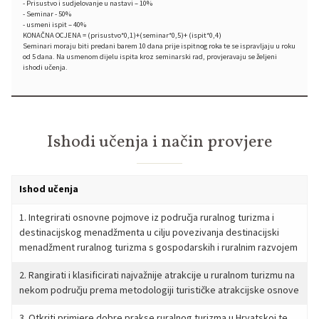
- Prisustvo i sudjelovanje u nastavi – 10%
- Seminar - 50%
- usmeni ispit – 40%
KONAČNA OCJENA = (prisustvo*0,1)+(seminar*0,5)+ (ispit*0,4)
Seminari moraju biti predani barem 10 dana prije ispitnog roka te se ispravljaju u roku
od 5 dana. Na usmenom dijelu ispita kroz seminarski rad, provjeravaju se željeni
ishodi učenja.
Ishodi učenja i način provjere
Ishod učenja
1. Integrirati osnovne pojmove iz područja ruralnog turizma i
destinacijskog menadžmenta u cilju povezivanja destinacijski
menadžment ruralnog turizma s gospodarskih i ruralnim razvojem
2. Rangirati i klasificirati najvažnije atrakcije u ruralnom turizmu na
nekom području prema metodologiji turističke atrakcijske osnove
3. Otkriti primjere dobre prakse ruralnog turizma u Hrvatskoj te