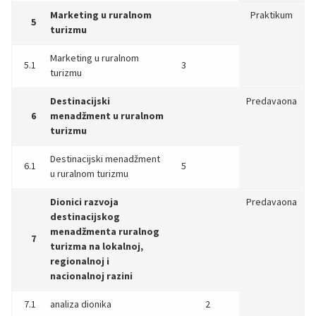
Marketing u ruralnom
Praktikum
5
turizmu
Marketing u ruralnom
5.1
3
turizmu
Destinacijski
Predavaona
6
menadžment u ruralnom
turizmu
Destinacijski menadžment
6.1
5
u ruralnom turizmu
Dionici razvoja
Predavaona
destinacijskog
menadžmenta ruralnog
7
turizma na lokalnoj,
regionalnoj i
nacionalnoj razini
7.1
analiza dionika
2