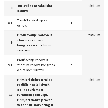
Turistička atrakcijska
Praktikum
8
osnova
Turistička atrakcijska
8.1
4
osnova
Proučavanje radova iz
Praktikum
zbornika radova
9
kongresa o ruralnom
turizmu
Proučavanje radova iz
9.1
zbornika radova kongresa
2
o ruralnom turizmu
Primjeri dobre prakse
Praktikum
različitih selektivnih
oblika turizma u
10
ruralnom području.
Primjeri dobre prakse
vezane uz marketing u