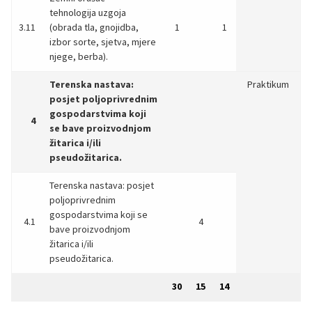
tehnologija uzgoja
3.11
(obrada tla, gnojidba,
1
1
izbor sorte, sjetva, mjere
njege, berba).
Terenska nastava:
Praktikum
posjet poljoprivrednim
gospodarstvima koji
4
se bave proizvodnjom
žitarica i/ili
pseudožitarica.
Terenska nastava: posjet
poljoprivrednim
gospodarstvima koji se
4.1
4
bave proizvodnjom
žitarica i/ili
pseudožitarica.
30
15
14