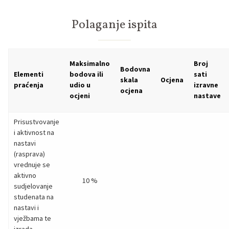
Polaganje ispita
Maksimalno
Broj
Bodovna
Elementi
bodova ili
sati
skala
Ocjena
praćenja
udio u
izravne
ocjena
ocjeni
nastave
Prisustvovanje
i aktivnost na
nastavi
(rasprava)
vrednuje se
aktivno
10 %
sudjelovanje
studenata na
nastavi i
vježbama te
izrada