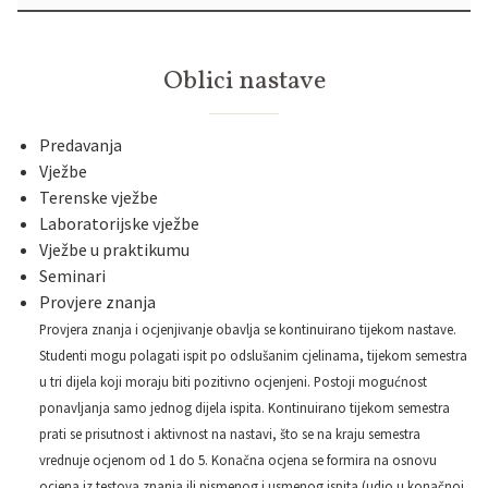
Oblici nastave
Predavanja
Vježbe
Terenske vježbe
Laboratorijske vježbe
Vježbe u praktikumu
Seminari
Provjere znanja
Provjera znanja i ocjenjivanje obavlja se kontinuirano tijekom nastave.
Studenti mogu polagati ispit po odslušanim cjelinama, tijekom semestra
u tri dijela koji moraju biti pozitivno ocjenjeni. Postoji mogućnost
ponavljanja samo jednog dijela ispita. Kontinuirano tijekom semestra
prati se prisutnost i aktivnost na nastavi, što se na kraju semestra
vrednuje ocjenom od 1 do 5. Konačna ocjena se formira na osnovu
ocjena iz testova znanja ili pismenog i usmenog ispita (udio u konačnoj