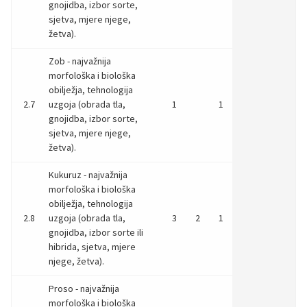
gnojidba, izbor sorte,
sjetva, mjere njege,
žetva).
Zob - najvažnija
morfološka i biološka
obilježja, tehnologija
2.7
uzgoja (obrada tla,
1
1
gnojidba, izbor sorte,
sjetva, mjere njege,
žetva).
Kukuruz - najvažnija
morfološka i biološka
obilježja, tehnologija
2.8
uzgoja (obrada tla,
3
2
1
gnojidba, izbor sorte ili
hibrida, sjetva, mjere
njege, žetva).
Proso - najvažnija
morfološka i biološka