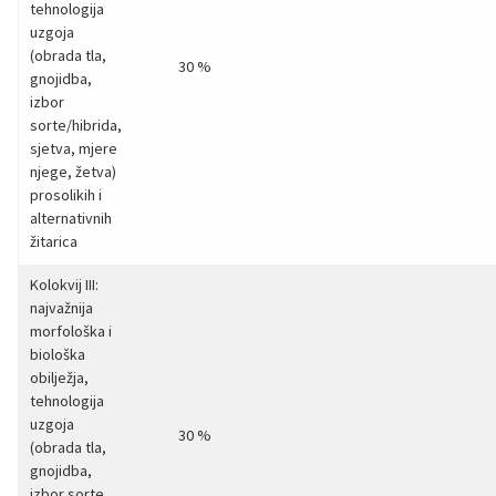
tehnologija
uzgoja
(obrada tla,
30 %
gnojidba,
izbor
sorte/hibrida,
sjetva, mjere
njege, žetva)
prosolikih i
alternativnih
žitarica
Kolokvij III:
najvažnija
morfološka i
biološka
obilježja,
tehnologija
uzgoja
30 %
(obrada tla,
gnojidba,
izbor sorte,