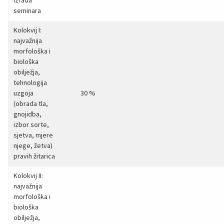
seminara
Kolokvij I:
najvažnija
morfološka i
biološka
obilježja,
tehnologija
uzgoja
30 %
(obrada tla,
gnojidba,
izbor sorte,
sjetva, mjere
njege, žetva)
pravih žitarica
Kolokvij II:
najvažnija
morfološka i
biološka
obilježja,