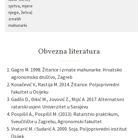
sjetva, mjere
njege, žetva)
zrnatih
mahunarki
Obvezna literatura
Gagro M. 1998. Žitarice i zrnate mahunarke. Hrvatsko
agronomsko društvo, Zagreb
Kovačević V., Rastija M. 2014. Žitarice. Poljoprivredni
fakultet u Osijeku
Gadžo D., Đikić M., Jovović Z., Mijić A. 2017. Alternativni
ratarski usjevi. Univerzitet u Sarajevu
Pospišil A., Pospišil M. (2013). Ratarstvo praktikum,
Sveučilište u Zagrebu, Agronomski fakultet
Vratarić M. i Sudarić A. 2000. Soja. Poljoprivredni institut
Osijek