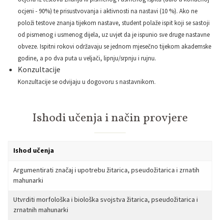
ocjeni - 90%) te prisustvovanja i aktivnosti na nastavi (10 %). Ako ne
položi testove znanja tijekom nastave, student polaže ispit koji se sastoji
od pismenog i usmenog dijela, uz uvjet da je ispunio sve druge nastavne
obveze. Ispitni rokovi održavaju se jednom mjesečno tijekom akademske
godine, a po dva puta u veljači, lipnju/srpnju i rujnu.
Konzultacije
Konzultacije se odvijaju u dogovoru s nastavnikom.
Ishodi učenja i način provjere
Ishod učenja
Argumentirati značaj i upotrebu žitarica, pseudožitarica i zrnatih
mahunarki
Utvrditi morfološka i biološka svojstva žitarica, pseudožitarica i
zrnatnih mahunarki