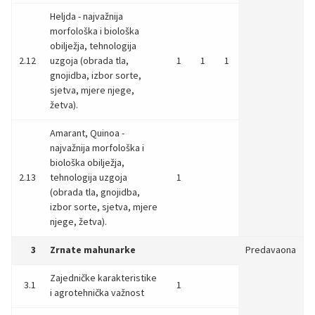
Heljda - najvažnija
morfološka i biološka
obilježja, tehnologija
2.12
uzgoja (obrada tla,
1
1
1
gnojidba, izbor sorte,
sjetva, mjere njege,
žetva).
Amarant, Quinoa -
najvažnija morfološka i
biološka obilježja,
2.13
tehnologija uzgoja
1
(obrada tla, gnojidba,
izbor sorte, sjetva, mjere
njege, žetva).
3
Zrnate mahunarke
Predavaona
Zajedničke karakteristike
3.1
1
i agrotehnička važnost