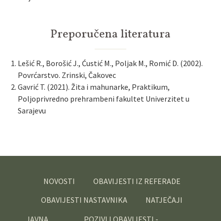
Preporučena literatura
Lešić R., Borošić J., Ćustić M., Poljak M., Romić D. (2002).
Povrćarstvo. Zrinski, Čakovec
Gavrić T. (2021). Žita i mahunarke, Praktikum,
Poljoprivredno prehrambeni fakultet Univerzitet u
Sarajevu
NOVOSTI
OBAVIJESTI IZ REFERADE
OBAVIJESTI NASTAVNIKA
NATJEČAJI
JAVNA
POZIVI I OBAVIJESTI -