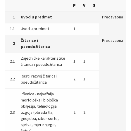
P
V
S
1
Uvod u predmet
Predavaona
1.1
Uvod u predmet
1
Žitarice i
Predavaona
2
pseudožitarica
Zajedničke karakteristike
2.1
1
1
žitarica i pseudožitarica
Rast i razvoj žitarica i
2.2
2
1
pseudožitarica
Pšenica - najvažnija
morfološka i biološka
obilježja, tehnologija
2.3
uzgoja (obrada tla,
2
2
gnojidba, izbor sorte,
sjetva, mjere njege,
žetva).