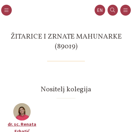
EN
ŽITARICE I ZRNATE MAHUNARKE
(89019)
Nositelj kolegija
dr. sc. Renata
Erhatić