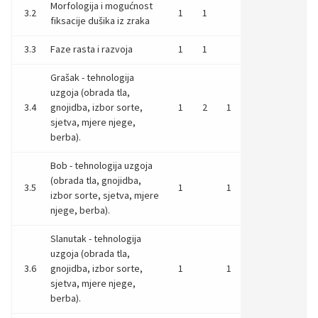
Morfologija i mogućnost
3.2
1
1
fiksacije dušika iz zraka
3.3
Faze rasta i razvoja
1
1
Grašak - tehnologija
uzgoja (obrada tla,
3.4
gnojidba, izbor sorte,
1
2
1
sjetva, mjere njege,
berba).
Bob - tehnologija uzgoja
(obrada tla, gnojidba,
3.5
1
1
izbor sorte, sjetva, mjere
njege, berba).
Slanutak - tehnologija
uzgoja (obrada tla,
3.6
gnojidba, izbor sorte,
1
1
sjetva, mjere njege,
berba).