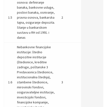
osnova: definiranje
banaka, bankovne usluge,
poslovi banaka, osnivanje,
1.5
pravna osnova, bankarska
2
tajna, osiguranje depozita.
Stanje u bankarskom
sustavu u RH od 1991. i
danas
Nebankovne financijske
institucije: štedno
depozitne institucije
(štedionice, kreditne
zadruge, poštanske 3
Predavaonica štedionice,
institucionalna štednja),
1.6
stambene štedionice,
3
mirovinski fondovi,
osiguravateljne institucije,
investicijski fondovi,
financijske kompanije,