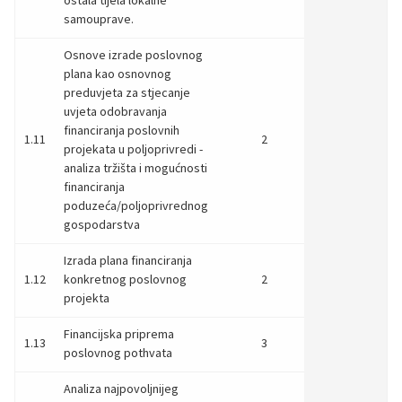
samouprave.
Osnove izrade poslovnog
plana kao osnovnog
preduvjeta za stjecanje
uvjeta odobravanja
financiranja poslovnih
1.11
2
projekata u poljoprivredi -
analiza tržišta i mogućnosti
financiranja
poduzeća/poljoprivrednog
gospodarstva
Izrada plana financiranja
1.12
konkretnog poslovnog
2
projekta
Financijska priprema
1.13
3
poslovnog pothvata
Analiza najpovoljnijeg