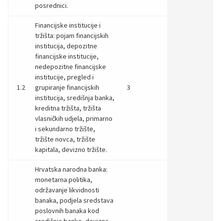
posrednici.
Financijske institucije i
tržišta: pojam financijskih
institucija, depozitne
financijske institucije,
nedepozitne financijske
institucije, pregled i
1.2
grupiranje financijskih
3
institucija, središnja banka,
kreditna tržišta, tržišta
vlasničkih udjela, primarno
i sekundarno tržište,
tržište novca, tržište
kapitala, devizno tržište.
Hrvatska narodna banka:
monetarna politika,
održavanje likvidnosti
banaka, podjela sredstava
poslovnih banaka kod
središnje banke, devizna