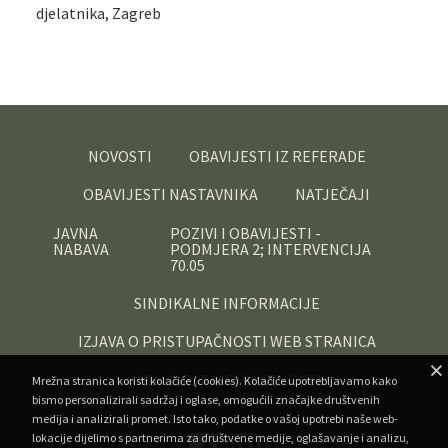
djelatnika, Zagreb
NOVOSTI
OBAVIJESTI IZ REFERADE
OBAVIJESTI NASTAVNIKA
NATJEČAJI
JAVNA
POZIVI I OBAVIJESTI -
NABAVA
PODMJERA 2; INTERVENCIJA
70.05
SINDIKALNE INFORMACIJE
IZJAVA O PRISTUPAČNOSTI WEB STRANICA
OBAVIJEST O PRIVATNOSTI
Mrežna stranica koristi kolačiće (cookies). Kolačiće upotrebljavamo kako
bismo personalizirali sadržaj i oglase, omogućili značajke društvenih
medija i analizirali promet. Isto tako, podatke o vašoj upotrebi naše web-
lokacije dijelimo s partnerima za društvene medije, oglašavanje i analizu,