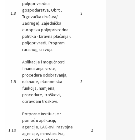
poljoprivredna
gospodarstva, Obrti,
1.8
3
Trgovačka društva/
Zadruge). Zajednička
europska poljoprivredna
politika - Izravna plaćanja u
poljoprivredi, Program
ruralnog razvoja.
Aplikacije i mogućnosti
financiranja: vrste,
procedura odobravanja,
1.9
naknade, ekonomska
3
funkcija, namjena,
procedure, troškovi,
opravdani troškovi.
Potporne institucije :
pomoć u aplikaciji,
agencije, LAG-ovi, razvojne
1.10
2
agencije, ministarstva,
ostala tijela lokalne