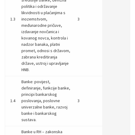
politika i održavanje
likvidnosti u plaćanjima s
1.3
inozemstvom,
3
međunarodne pričuve,
izdavanje novčanica i
kovanog novca, kontrola i
nadzor banaka, platni
promet, odnosi s državom,
zabrana kreditiranja
države, ustroj i upravljanje
HNB.
Banke: povijest,
definiranje, funkcije banke,
principi bankarskog
1.4
poslovanja, poslovne
3
univerzalne banke, razvoj
banke i bankarskog
sustava.
Banke u RH – zakonska