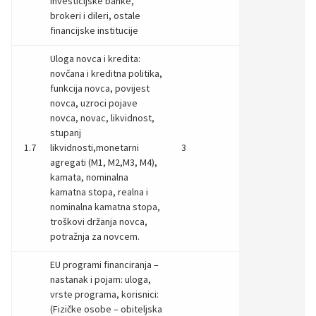
investicijske banke,
brokeri i dileri, ostale
financijske institucije
Uloga novca i kredita:
novčana i kreditna politika,
funkcija novca, povijest
novca, uzroci pojave
novca, novac, likvidnost,
stupanj
1.7
likvidnosti,monetarni
3
agregati (M1, M2,M3, M4),
kamata, nominalna
kamatna stopa, realna i
nominalna kamatna stopa,
troškovi držanja novca,
potražnja za novcem.
EU programi financiranja –
nastanak i pojam: uloga,
vrste programa, korisnici:
(Fizičke osobe – obiteljska