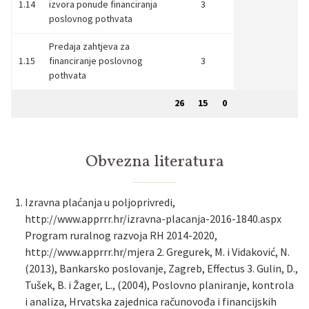
1.14
izvora ponude financiranja
3
poslovnog pothvata
Predaja zahtjeva za
1.15
financiranje poslovnog
3
pothvata
26
15
0
Obvezna literatura
Izravna plaćanja u poljoprivredi,
http://www.apprrr.hr/izravna-placanja-2016-1840.aspx
Program ruralnog razvoja RH 2014-2020,
http://www.apprrr.hr/mjera 2. Gregurek, M. i Vidaković, N.
(2013), Bankarsko poslovanje, Zagreb, Effectus 3. Gulin, D.,
Tušek, B. i Žager, L., (2004), Poslovno planiranje, kontrola
i analiza, Hrvatska zajednica računovođa i financijskih