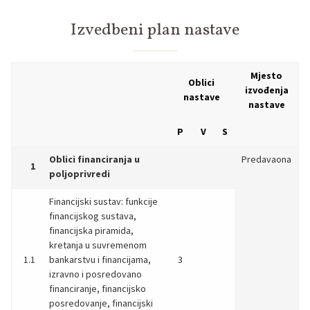
Izvedbeni plan nastave
Mjesto
Oblici
izvođenja
nastave
nastave
P
V
S
Oblici financiranja u
Predavaona
1
poljoprivredi
Financijski sustav: funkcije
financijskog sustava,
financijska piramida,
kretanja u suvremenom
1.1
bankarstvu i financijama,
3
izravno i posredovano
financiranje, financijsko
posredovanje, financijski