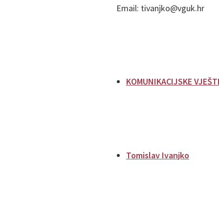
Email: tivanjko@vguk.hr
KOMUNIKACIJSKE VJEŠT
Tomislav Ivanjko