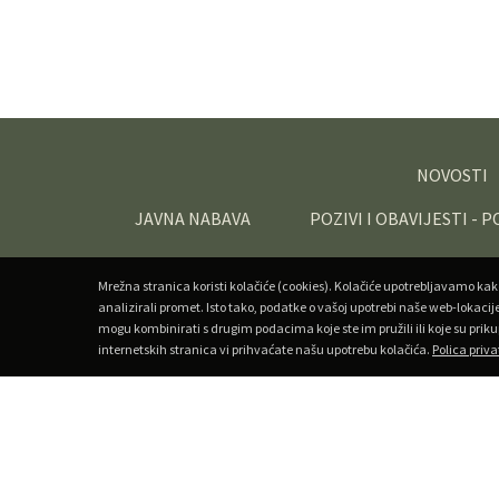
NOVOSTI
JAVNA NABAVA
POZIVI I OBAVIJESTI - 
Mrežna stranica koristi kolačiće (cookies). Kolačiće upotrebljavamo kak
analizirali promet. Isto tako, podatke o vašoj upotrebi naše web-lokacij
mogu kombinirati s drugim podacima koje ste im pružili ili koje su priku
internetskih stranica vi prihvaćate našu upotrebu kolačića.
Polica priva