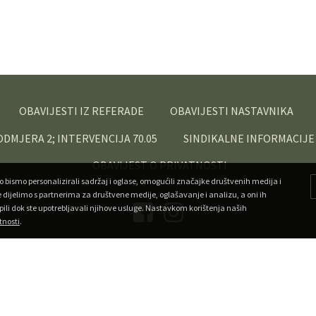
OBAVIJESTI IZ REFERADE
OBAVIJESTI NASTAVNIKA
PODMJERA 2; INTERVENCIJA 70.05
SINDIKALNE INFORMACIJE
OBAVIJEST O PRIVATNOSTI
o bismo personalizirali sadržaj i oglase, omogućili značajke društvenih medija i
e dijelimo s partnerima za društvene medije, oglašavanje i analizu, a oni ih
pili dok ste upotrebljavali njihove usluge. Nastavkom korištenja naših
tnosti
.
Copyright ©
Veleučilište u Križevcima
. Sva prava pridržana.
•
Developed by Superfluo
Powered by AMagdic CMF
v1.20240912
A