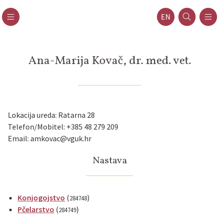
EN
Ana-Marija Kovač, dr. med. vet.
Lokacija ureda: Ratarna 28
Telefon/Mobitel: +385 48 279 209
Email: amkovac@vguk.hr
Nastava
Konjogojstvo
(
)
284748
Pčelarstvo
(
)
284749