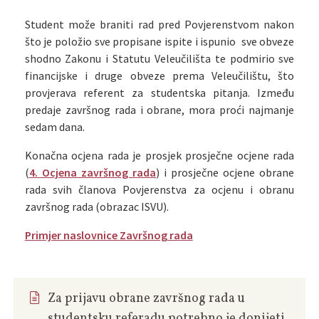
Student može braniti rad pred Povjerenstvom nakon
što je položio sve propisane ispite i ispunio sve obveze
shodno Zakonu i Statutu Veleučilišta te podmirio sve
financijske i druge obveze prema Veleučilištu, što
provjerava referent za studentska pitanja. Između
predaje završnog rada i obrane, mora proći najmanje
sedam dana.
Konačna ocjena rada je prosjek prosječne ocjene rada
(
4. Ocjena završnog rada
) i prosječne ocjene obrane
rada svih članova Povjerenstva za ocjenu i obranu
završnog rada (obrazac ISVU).
Primjer naslovnice Završnog rada
Za prijavu obrane završnog rada u
studentsku referadu potrebno je donijeti