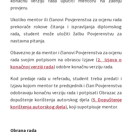
konačnu verziju rada uputiti mentoru na zadnju
provjeru.
Ukoliko mentor ili članovi Povjerenstva za ocjenu rada
prekorače rokove čitanja i ispravljanja diplomskog
rada, student može uložiti žalbu Povjerenstvu za
nastavna pitanja.
Obavezno je da mentor i članovi Povjerenstva za ocjenu
rada svojim potpisom na obrascu Izjave (
2. Izjava o
konačnoj verziji rada
) odobre konačnu verziju rada.
Kod predaje rada u referadu, student treba predati i
Izjavu kojom mentor te predsjednik i član Povjerenstva
odobravaju konačnu verziju rada i potpisati Obrazac za
dopuštenje korištenja autorskog djela (
5. Dopuštenje
korištenja autorskog djela
), koji supotpisuje mentor.
Obrana rada