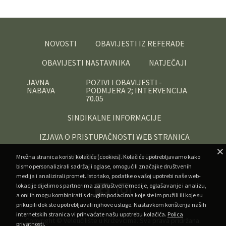
NOVOSTI
OBAVIJESTI IZ REFERADE
OBAVIJESTI NASTAVNIKA
NATJEČAJI
JAVNA
POZIVI I OBAVIJESTI -
NABAVA
PODMJERA 2; INTERVENCIJA
70.05
SINDIKALNE INFORMACIJE
IZJAVA O PRISTUPAČNOSTI WEB STRANICA
OBAVIJEST O PRIVATNOSTI
Mrežna stranica koristi kolačiće (cookies). Kolačiće upotrebljavamo kako
bismo personalizirali sadržaj i oglase, omogućili značajke društvenih
medija i analizirali promet. Isto tako, podatke o vašoj upotrebi naše web-
lokacije dijelimo s partnerima za društvene medije, oglašavanje i analizu,
a oni ih mogu kombinirati s drugim podacima koje ste im pružili ili koje su
prikupili dok ste upotrebljavali njihove usluge. Nastavkom korištenja naših
internetskih stranica vi prihvaćate našu upotrebu kolačića.
Polica
Copyright ©
Veleučilište u Križevcima
. Sva prava pridržana.
privatnosti
.