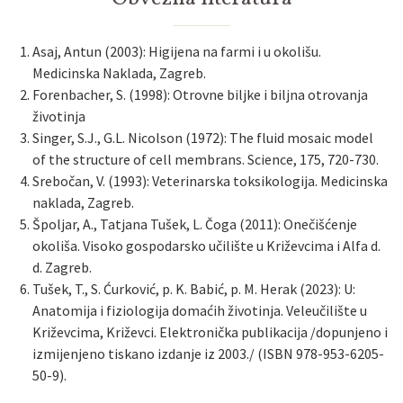
Asaj, Antun (2003): Higijena na farmi i u okolišu.
Medicinska Naklada, Zagreb.
Forenbacher, S. (1998): Otrovne biljke i biljna otrovanja
životinja
Singer, S.J., G.L. Nicolson (1972): The fluid mosaic model
of the structure of cell membrans. Science, 175, 720-730.
Srebočan, V. (1993): Veterinarska toksikologija. Medicinska
naklada, Zagreb.
Špoljar, A., Tatjana Tušek, L. Čoga (2011): Onečišćenje
okoliša. Visoko gospodarsko učilište u Križevcima i Alfa d.
d. Zagreb.
Tušek, T., S. Ćurković, p. K. Babić, p. M. Herak (2023): U:
Anatomija i fiziologija domaćih životinja. Veleučilište u
Križevcima, Križevci. Elektronička publikacija /dopunjeno i
izmijenjeno tiskano izdanje iz 2003./ (ISBN 978-953-6205-
50-9).